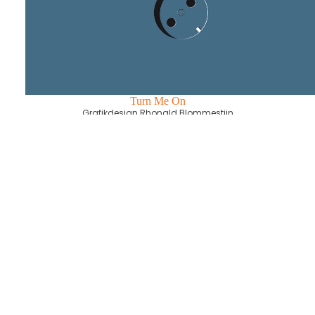
Turn Me On
Grafikdesign Rhonald Blommestijn
€44,95