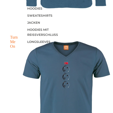
HOODIES
SWEATESHIRTS
JACKEN
HOODIES MIT
REISSVERSCHLUSS
Turn
Me
LONGSLEEVES
On