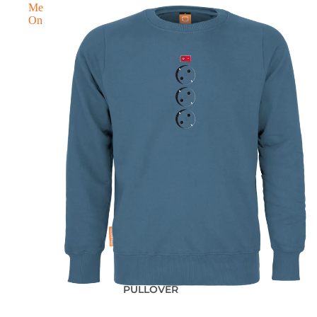
Me
On
PULLOVER