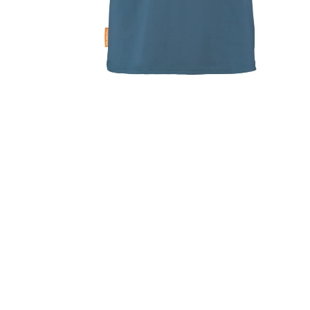
Turn
Me
DEALS
On