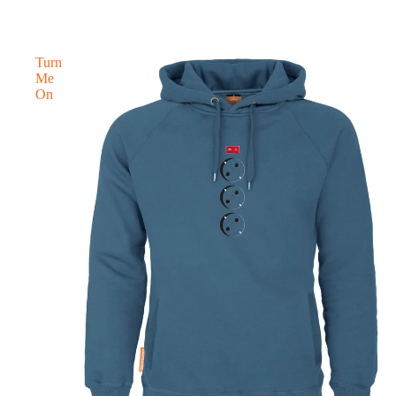
Turn
Me
On