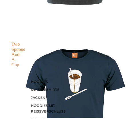
Letzte Größen Sale
Two
Spoons
And
A
Cup
HOODIES
SWEATESHIRTS
JACKEN
HOODIES MIT
REISSVERSCHLUSS
LONGSLEEVES