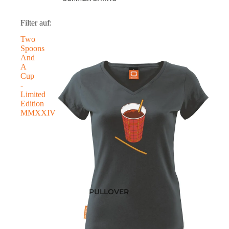
POLOSHIRTS
Filter auf:
DIESE WOCHE NEU
Two
PRE-ORDER DEALS
Spoons
AKTUELLE TRENDS
And
A
Cup
-
Limited
Edition
MMXXIV
PULLOVER