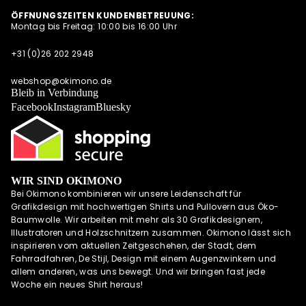
ARTPRINTS,
S
ÖFFNUNGSZEITEN KUNDENBETREUUNG:
POSTKARTEN
Montag bis Freitag: 10:00 bis 16:00 Uhr
NEWSLETTER
UND
QUARTETT
ALLE
+31 (0)26 202 2948
ANGEBOTE
OKIMONO SOC
AUF EINEN
KS
webshop@okimono.de
BLICK
Bleib in Verbindung
MEHR
CAPS/KAPPE
Facebook
Instagram
Bluesky
RADSPORTBEK
LEIDUNG
LAUFKLEIDUN
G
WIR SIND OKIMONO
SCHÜRZEN
Bei Okimono kombinieren wir unsere Leidenschaft für
OKIMONO
Grafikdesign mit hochwertigen Shirts und Pullovern aus Öko-
GUTSCHEINE
Baumwolle. Wir arbeiten mit mehr als 30 Grafikdesignern,
Illustratoren und Holzschnitzern zusammen. Okimono lässt sich
WALL OF FAME
inspirieren vom aktuellen Zeitgeschehen, der Stadt, dem
OKIMONO
Fahrradfahren, De Stijl, Design mit einem Augenzwinkern und
HEROES
allem anderen, was uns bewegt. Und wir bringen fast jede
Woche ein neues Shirt heraus!
INSPIRATION
OKIMONO ON