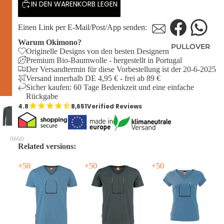
IN DEN WARENKORB LEGEN
Einen Link per E-Mail/Post/App senden:
Warum Okimono?
PULLOVER
Originelle Designs von den besten Designern
Premium Bio-Baumwolle - hergestellt in Portugal
Der Versandtermin für diese Vorbestellung ist der 20-6-2025
Versand innerhalb DE 4,95 € - frei ab 89 €
Sicher kaufen: 60 Tage Bedenkzeit und eine einfache
Rückgabe
8,651
Verified Reviews
0660
Related versions:
+50
+50
+50
+