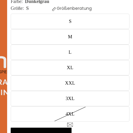
Farbe:
Dunkelgrau
Größenberatung
Größe:
S
S
M
L
XL
SPIELEN
XXL
3XL
4XL