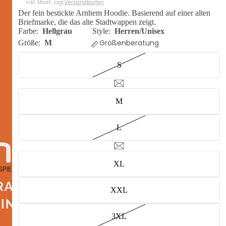
inkl. Mwst. zzgl.
Versandkosten
Der fein bestickte Arnhem Hoodie. Basierend auf einer alten
Briefmarke, die das alte Stadtwappen zeigt.
Farbe:
Hellgrau
Style:
Herren/Unisex
Größenberatung
Größe:
M
S
M
L
XL
SPIELEN
XXL
3XL