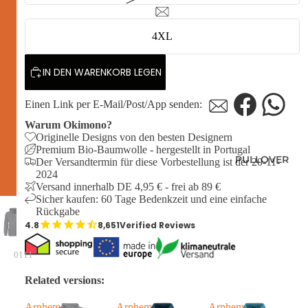
4XL
IN DEN WARENKORB LEGEN
Einen Link per E-Mail/Post/App senden:
Warum Okimono?
Originelle Designs von den besten Designern
Premium Bio-Baumwolle - hergestellt in Portugal
PULLOVER
Der Versandtermin für diese Vorbestellung ist der 20-11-
2024
Versand innerhalb DE 4,95 € - frei ab 89 €
Sicher kaufen: 60 Tage Bedenkzeit und eine einfache
Rückgabe
8,651
Verified Reviews
0111
Related versions:
Arnhem
Arnhem
Arnhem
A