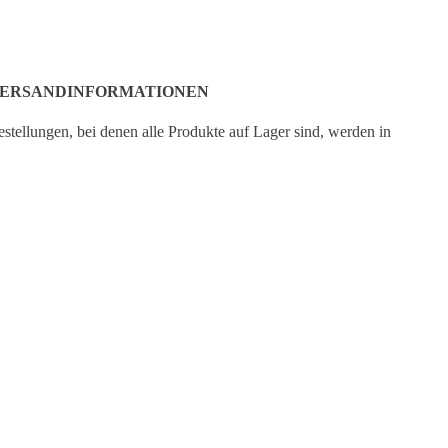
ERSANDINFORMATIONEN
stellungen, bei denen alle Produkte auf Lager sind, werden in
r Regel am nächsten Werktag bearbeitet. Wenn ein oder mehrere
odukte als Vorbestellung bestellt werden, wird die Bestellung
rsandt, sobald alle Produkte auf Lager sind. Wenn ein Produkt
RB LEGEN
ch vorbestellbar ist, wird das voraussichtliche Lieferdatum auf
r entsprechenden Produktseite angezeigt.
ine Bestellung wird von Deutsche Post geliefert.
Versandzeit
DE:
2-7 Tage
Versandzeit
EUROPA:
3-8 Tage
Versandzeit
AUSSERHALB EUROPAS:
5-15 Tage
CUSTOMER SERVICE