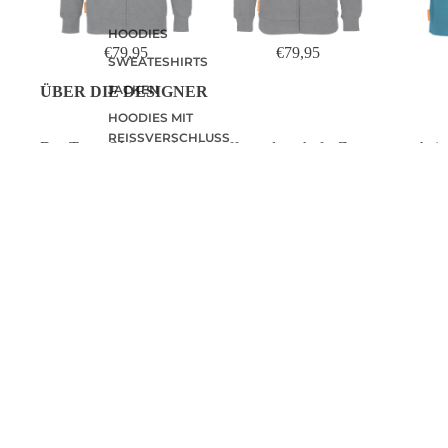
HOODIES
€79,95
€79,95
SWEATESHIRTS
JACKEN
ÜBER DIE DESIGNER
HOODIES MIT
REISSVERSCHLUSS
Das Team Okimono ist eine offene, dauerhafte Zusammenarbeit,
bestehend aus Mitgliedern des Grafikkomitees von Okimono
LONGSLEEVES
(Gerrit J. Weeren, Bart Kaper und Coert de Boe) und der
Grafikdesignerin Maya Knepfle.
OKIMONO WEBSHOP
WIR SIND
Coehoorn Centraal
Bei Okimono 
Gebäude CC2
Leidenschaft 
Bergstraat 33
hochwertigen
6811 LC Arnhem
Niederlande
Baumwolle. Wi