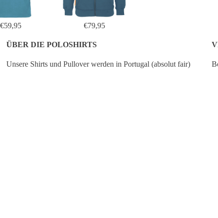
€59,95
€79,95
ÜBER DIE POLOSHIRTS
V
Unsere Shirts und Pullover werden in Portugal (absolut fair)
Be
produziert und bestehen aus 100 % GOTS-zertifizierter Bio-
de
Baumwolle.
Pr
ve
IN DEN WARENKO
€59,95
Wir empfehlen, unsere Artikel auf links bei 30 Grad zu waschen -
no
das ist zudem besser für die Umwelt - und die Kleidungsstücke
de
bleiben länger schön.
De
Wenn du dir zwischen zwei Größen noch unsicher bist,
empfehlen wir dir, die größere der beiden zu wählen.
 OKIMONO
WEITERE INFOS
kombinieren wir unsere
für Grafikdesign mit
 Shirts und Pullovern aus Öko-
r arbeiten mit mehr als 30