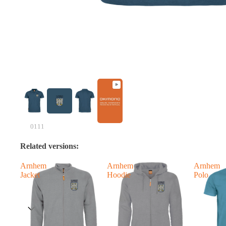
0111
Related versions:
Arnhem
Arnhem
Arnhem
Jacket
Hoodie
Polo