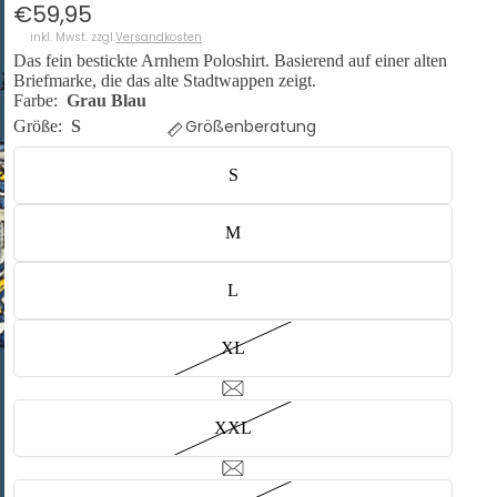
€59,95
inkl. Mwst. zzgl.
Versandkosten
Das fein bestickte Arnhem Poloshirt. Basierend auf einer alten
Briefmarke, die das alte Stadtwappen zeigt.
Farbe:
Grau Blau
Größenberatung
Größe:
S
S
M
L
XL
XXL