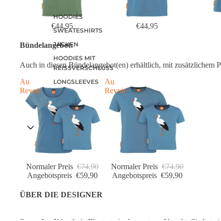
HOODIES
€44,95
€44,95
SWEATESHIRTS
JACKEN
Bündelangebot:
HOODIES MIT
Auch in diesen Bündelangebot(en) erhältlich, mit zusätzlichem Pr
REISSVERSCHLUSS
Au
Au
LONGSLEEVES
Revoir
Revoir
Normaler Preis
€74,90
Normaler Preis
€74,90
Angebotspreis
€59,90
Angebotspreis
€59,90
ÜBER DIE DESIGNER