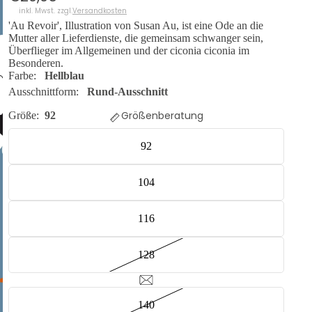
inkl. Mwst. zzgl.
Versandkosten
'Au Revoir', Illustration von Susan Au, ist eine Ode an die
Mutter aller Lieferdienste, die gemeinsam schwanger sein,
Überflieger im Allgemeinen und der ciconia ciconia im
Besonderen.
Farbe:
Hellblau
Ausschnittform:
Rund-Ausschnitt
Größenberatung
Größe:
92
92
104
116
128
140