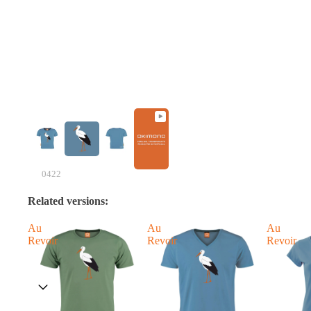
0422
Related versions:
Au
Au
Au
Revoir
Revoir
Revoir