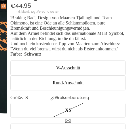
€44,95
inkl. Mwst. zzgl.
Versandkosten
'Braking Bad', Design von Maarten Tjallingii und Team
Okimono, ist eine Ode an alle Schlammpiloten, pure
Bremskraft und Beschleunigungsvermögen.
Auf dem Ärmel befindet sich das internationale MTB-Symbol,
natürlich in der Richtung, in die du fährst.
Und noch ein kostenloser Tipp von Maarten zum Abschluss:
''Wenn du viel bremst, wirst du nicht als Erster ankommen.'
Farbe:
Schwarz
V-Ausschnitt
Rund-Ausschnitt
Größenberatung
Größe:
S
VIDEO AB
XS