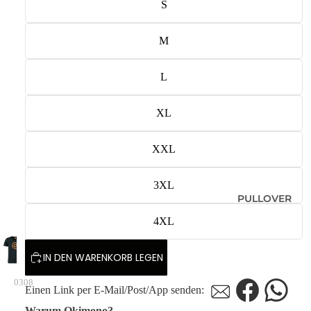
S
M
L
XL
XXL
3XL
PULLOVER
4XL
IN DEN WARENKORB LEGEN
0308
Einen Link per E-Mail/Post/App senden:
Warum Okimono?