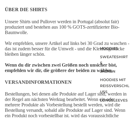
ÜBER DIE SHIRTS
Unsere Shirts und Pullover werden in Portugal (absolut fair)
produziert und bestehen aus 100 % GOTS-zertifizierter Bio-
Baumwolle.
Wir empfehlen, unsere Artikel auf links bei 30 Grad zu waschen -
das ist zudem besser für die Umwelt - und die Kleidungsstücke
HOODIES
bleiben länger schön.
SWEATESHIRT
S
Wenn du dir zwischen zwei Größen noch unsicher bist,
empfehlen wir dir, die größere der beiden zu wählen.
JACKEN
HOODIES MIT
VERSANDINFORMATIONEN
REISSVERSCHLU
SS
Bestellungen, bei denen alle Produkte auf Lager sind, werden in
der Regel am nächsten Werktag bearbeitet. Wenn ein oder
LONGSLEEVES
mehrere Produkte als Vorbestellung bestellt werden, wird die
Bestellung versandt, sobald alle Produkte auf Lager sind. Wenn
ein Produkt noch vorbestellbar ist, wird das voraussichtliche
Lieferdatum auf der entsprechenden Produktseite angezeigt.
Deine Bestellung wird von Deutsche Post geliefert.