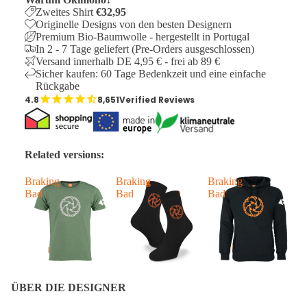
Zweites Shirt
€32,95
Originelle Designs von den besten Designern
Premium Bio-Baumwolle - hergestellt in Portugal
In 2 - 7 Tage geliefert (Pre-Orders ausgeschlossen)
Versand innerhalb DE 4,95 € - frei ab 89 €
Sicher kaufen: 60 Tage Bedenkzeit und eine einfache
Rückgabe
8,651
Verified Reviews
Related versions:
Braking
Braking
Braking
B
Bad
Bad
Bad
B
ÜBER DIE DESIGNER