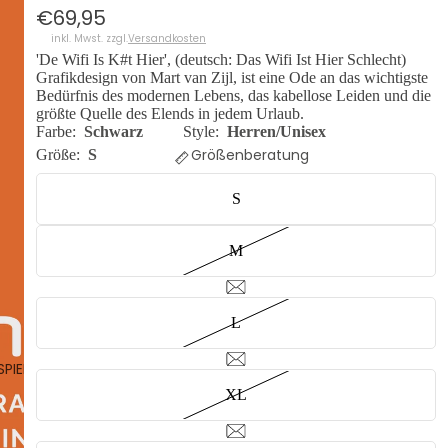
€69,95
inkl. Mwst. zzgl.
Versandkosten
'De Wifi Is K#t Hier', (deutsch: Das Wifi Ist Hier Schlecht)
Grafikdesign von Mart van Zijl, ist eine Ode an das wichtigste
Bedürfnis des modernen Lebens, das kabellose Leiden und die
größte Quelle des Elends in jedem Urlaub.
Farbe:
Schwarz
Style:
Herren/Unisex
Größenberatung
Größe:
S
S
M
L
SPIELEN
XL