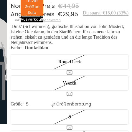
Letzte
Normaler Preis
€44,95
Größen
Sale
Angebotspreis
€29,95
Du sparst:
€15,00
(
33
%)
Ausverkauft
inkl. Mwst. zzgl.
Versandkosten
'Duik' (Schwimmen), grafische Illustration von John Mostert,
ist eine Ode daran, in den Startlöchern für das neue Jahr zu
stehen, eiskalt zu genießen und an die lange Tradition des
Neujahrsschwimmens.
Farbe:
Dunkelblau
Round neck
V-neck
Größenberatung
Größe:
S
S