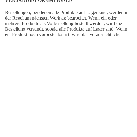
VERSANDINFORMATIONEN
Bestellungen, bei denen alle Produkte auf Lager sind, werden in
der Regel am nächsten Werktag bearbeitet. Wenn ein oder
mehrere Produkte als Vorbestellung bestellt werden, wird die
Bestellung versandt, sobald alle Produkte auf Lager sind. Wenn
ein Produkt noch vorbestellbar ist, wird das voraussichtliche
Lieferdatum auf der entsprechenden Produktseite angezeigt.
Deine Bestellung wird von Deutsche Post geliefert.
Versandzeit
DE:
2-7 Tage
Versandzeit
EUROPA:
3-8 Tage
Versandzeit
AUSSERHALB EUROPAS:
5-15 Tage
AUCH SCHÖN:
Staredown
The
Cycling
Seventies