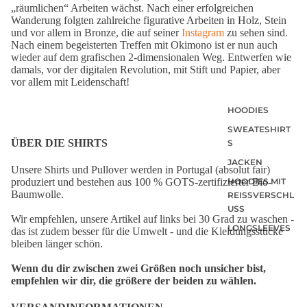
„räumlichen“ Arbeiten wächst. Nach einer erfolgreichen
Wanderung folgten zahlreiche figurative Arbeiten in Holz, Stein
und vor allem in Bronze, die auf seiner
Instagram
zu sehen sind.
Nach einem begeisterten Treffen mit Okimono ist er nun auch
wieder auf dem grafischen 2-dimensionalen Weg. Entwerfen wie
damals, vor der digitalen Revolution, mit Stift und Papier, aber
vor allem mit Leidenschaft!
HOODIES
SWEATESHIRT
ÜBER DIE SHIRTS
S
JACKEN
Unsere Shirts und Pullover werden in Portugal (absolut fair)
HOODIES MIT
produziert und bestehen aus 100 % GOTS-zertifizierter Bio-
Baumwolle.
REISSVERSCHLU
SS
Wir empfehlen, unsere Artikel auf links bei 30 Grad zu waschen -
LONGSLEEVES
das ist zudem besser für die Umwelt - und die Kleidungsstücke
bleiben länger schön.
Wenn du dir zwischen zwei Größen noch unsicher bist,
empfehlen wir dir, die größere der beiden zu wählen.