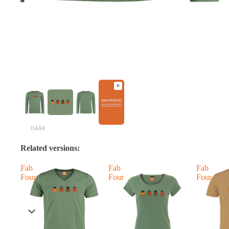
0444
Related versions:
Fab
Fab
Fab
Four
Four
Four