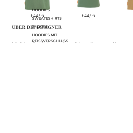
HOODIES
€44,95
€44,95
SWEATESHIRTS
JACKEN
ÜBER DIE DESIGNER
HOODIES MIT
REISSVERSCHLUSS
Wir lieben Geschichten und visualisieren diese gerne. Unsere
Namen sind Cynthia und Kevin. Und unser Studioname lautet
LONGSLEEVES
Studio Kars + Boom
. Wir geben unseren eigenen Geschichten
Farbe, aber auch den Geschichten anderer. Wir besitzen ein Stud
für Grafik- und Illustrationsdesign.
OKIMONO WEBSHOP
WIR SIND
Coehoorn Centraal
Bei Okimono 
Gebäude CC2
Leidenschaft 
Bergstraat 33
hochwertigen
6811 LC Arnhem
Niederlande
Baumwolle. Wi