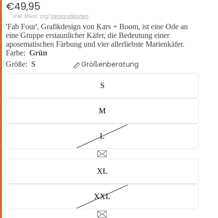
€49,95
inkl. Mwst. zzgl.
Versandkosten
'Fab Four', Grafikdesign von Kars + Boom, ist eine Ode an
eine Gruppe erstaunlicher Käfer, die Bedeutung einer
aposematischen Färbung und vier allerliebste Marienkäfer.
Farbe:
Grün
Größenberatung
Größe:
S
S
M
L
XL
XXL