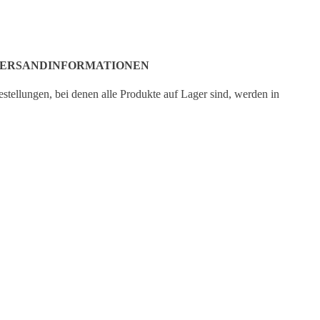
ERSANDINFORMATIONEN
stellungen, bei denen alle Produkte auf Lager sind, werden in
r Regel am nächsten Werktag bearbeitet. Wenn ein oder mehrere
odukte als Vorbestellung bestellt werden, wird die Bestellung
rsandt, sobald alle Produkte auf Lager sind. Wenn ein Produkt
RB LEGEN
ch vorbestellbar ist, wird das voraussichtliche Lieferdatum auf
r entsprechenden Produktseite angezeigt.
ine Bestellung wird von Deutsche Post geliefert.
Versandzeit
DE:
2-7 Tage
Versandzeit
EUROPA:
3-8 Tage
Versandzeit
AUSSERHALB EUROPAS:
5-15 Tage
CUSTOMER SERVICE