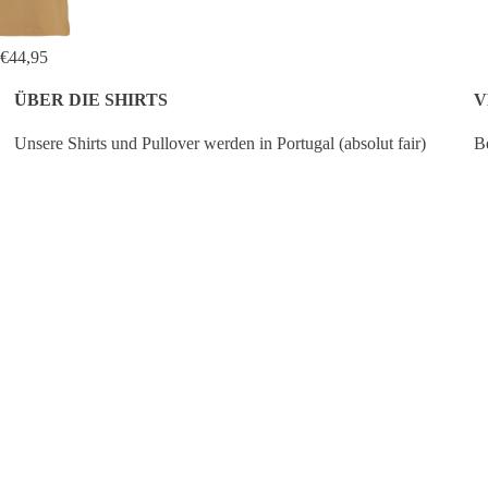
€44,95
ÜBER DIE SHIRTS
V
Unsere Shirts und Pullover werden in Portugal (absolut fair)
Be
produziert und bestehen aus 100 % GOTS-zertifizierter Bio-
de
Baumwolle.
Pr
ve
IN DEN WARENKO
€49,95
io
Wir empfehlen, unsere Artikel auf links bei 30 Grad zu waschen -
no
das ist zudem besser für die Umwelt - und die Kleidungsstücke
de
bleiben länger schön.
De
Wenn du dir zwischen zwei Größen noch unsicher bist,
empfehlen wir dir, die größere der beiden zu wählen.
 OKIMONO
WEITERE INFOS
kombinieren wir unsere
für Grafikdesign mit
 Shirts und Pullovern aus Öko-
r arbeiten mit mehr als 30