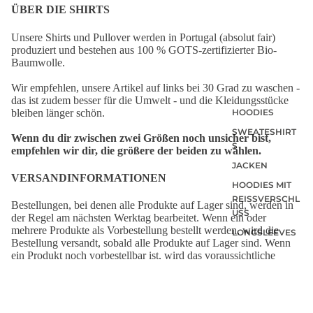
ÜBER DIE SHIRTS
Unsere Shirts und Pullover werden in Portugal (absolut fair)
produziert und bestehen aus 100 % GOTS-zertifizierter Bio-
Baumwolle.
Wir empfehlen, unsere Artikel auf links bei 30 Grad zu waschen -
das ist zudem besser für die Umwelt - und die Kleidungsstücke
bleiben länger schön.
HOODIES
SWEATESHIRT
Wenn du dir zwischen zwei Größen noch unsicher bist,
S
empfehlen wir dir, die größere der beiden zu wählen.
JACKEN
VERSANDINFORMATIONEN
HOODIES MIT
REISSVERSCHLU
Bestellungen, bei denen alle Produkte auf Lager sind, werden in
SS
der Regel am nächsten Werktag bearbeitet. Wenn ein oder
mehrere Produkte als Vorbestellung bestellt werden, wird die
LONGSLEEVES
Bestellung versandt, sobald alle Produkte auf Lager sind. Wenn
ein Produkt noch vorbestellbar ist, wird das voraussichtliche
Lieferdatum auf der entsprechenden Produktseite angezeigt.
Deine Bestellung wird von Deutsche Post geliefert.
€44,95