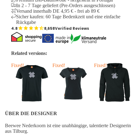
In 2 - 7 Tage geliefert (Pre-Orders ausgeschlossen)
Versand innerhalb DE 4,95 € - frei ab 89 €
Sicher kaufen: 60 Tage Bedenkzeit und eine einfache
Rückgabe
8,658
Verified Reviews
Related versions:
Fixed!
Fixed!
Fixed!
F
ÜBER DIE DESIGNER
Beewee Nederkoorn ist eine unabhängige, talentierte Designerin
aus Tilburg.