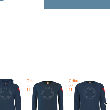
Griinta
Griinta
53
53
11
11