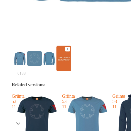
0138
Related versions:
Griinta
Griinta
Griinta
53
53
53
11
11
11