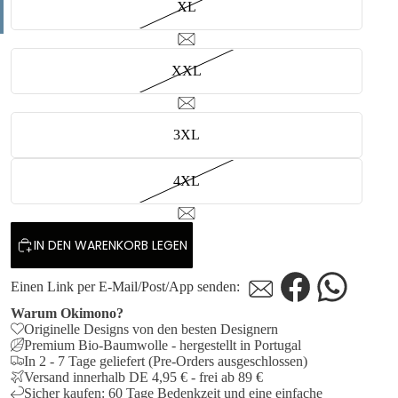
XL
XXL
3XL
4XL
IN DEN WARENKORB LEGEN
Einen Link per E-Mail/Post/App senden:
Griinta
Griinta
53
53
Warum Okimono?
11
11
Originelle Designs von den besten Designern
Premium Bio-Baumwolle - hergestellt in Portugal
In 2 - 7 Tage geliefert (Pre-Orders ausgeschlossen)
Versand innerhalb DE 4,95 € - frei ab 89 €
Sicher kaufen: 60 Tage Bedenkzeit und eine einfache