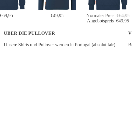
€69,95
€49,95
Normaler Preis
€64,95
Angebotspreis
€49,95
ÜBER DIE PULLOVER
V
Unsere Shirts und Pullover werden in Portugal (absolut fair)
Be
produziert und bestehen aus 100 % GOTS-zertifizierter Bio-
de
Baumwolle.
Pr
ve
IN DEN WAR
Angebotspreis
€49,95
Wir empfehlen, unsere Artikel auf links bei 30 Grad zu waschen -
no
LEGEN
Normaler Preis
€64,95
das ist zudem besser für die Umwelt - und die Kleidungsstücke
de
bleiben länger schön.
De
Wenn du dir zwischen zwei Größen noch unsicher bist,
empfehlen wir dir, deine normale (Okimono) Größe zu
wählen.
 OKIMONO
WEITERE INFOS
kombinieren wir unsere
für Grafikdesign mit
 Shirts und Pullovern aus Öko-