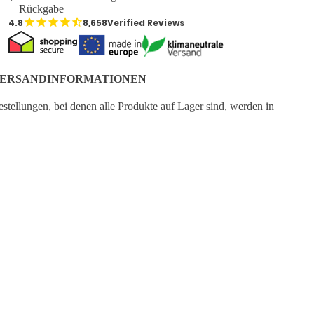
Rückgabe
8,658
Verified Reviews
€49,95
Normaler Preis
€69,95
Angebotspreis
€54,95
ERSANDINFORMATIONEN
stellungen, bei denen alle Produkte auf Lager sind, werden in
r Regel am nächsten Werktag bearbeitet. Wenn ein oder mehrere
odukte als Vorbestellung bestellt werden, wird die Bestellung
rsandt, sobald alle Produkte auf Lager sind. Wenn ein Produkt
ENKORB
ch vorbestellbar ist, wird das voraussichtliche Lieferdatum auf
r entsprechenden Produktseite angezeigt.
ine Bestellung wird von Deutsche Post geliefert.
Versandzeit
DE:
2-7 Tage
Versandzeit
EUROPA:
3-8 Tage
Versandzeit
AUSSERHALB EUROPAS:
5-15 Tage
CUSTOMER SERVICE