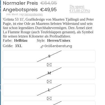
Normaler Preis
€64,95
Du sparst:
Angebotspreis
€49,95
€15,00
(
23
%)
inkl. Mwst. zzgl.
Versandkosten
'Griinta 53 11', Grafikdesign von Maarten Tjallingii und Peter
Pagie, ist eine Ode an Maartens liebsten Widerstand und sein
fast schon legendäres Durchhaltevermögen. Den Ärmel ziert
La Flamme Rouge (auch Teufelslappen genannt), als Symbol
für seinen letzten Kilometer als Profiradfahrer.
Farbe:
Hellblau
Style:
Herren/Unisex
Größenberatung
Größe:
3XL
S
M
L