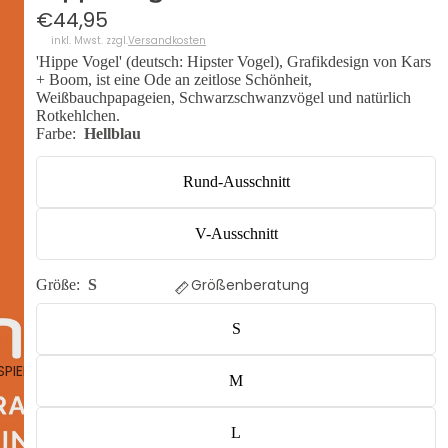
€44,95
inkl. Mwst. zzgl.
Versandkosten
'Hippe Vogel' (deutsch: Hipster Vogel), Grafikdesign von Kars
+ Boom, ist eine Ode an zeitlose Schönheit,
Weißbauchpapageien, Schwarzschwanzvögel und natürlich
Rotkehlchen.
Farbe:
Hellblau
Rund-Ausschnitt
V-Ausschnitt
Größenberatung
Größe:
S
S
SPIELEN
M
L