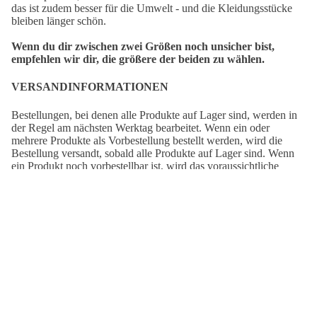
das ist zudem besser für die Umwelt - und die Kleidungsstücke
bleiben länger schön.
Wenn du dir zwischen zwei Größen noch unsicher bist,
empfehlen wir dir, die größere der beiden zu wählen.
VERSANDINFORMATIONEN
Bestellungen, bei denen alle Produkte auf Lager sind, werden in
der Regel am nächsten Werktag bearbeitet. Wenn ein oder
mehrere Produkte als Vorbestellung bestellt werden, wird die
Bestellung versandt, sobald alle Produkte auf Lager sind. Wenn
ein Produkt noch vorbestellbar ist, wird das voraussichtliche
Lieferdatum auf der entsprechenden Produktseite angezeigt.
Deine Bestellung wird von Deutsche Post geliefert.
€44,95
Versandzeit
DE:
2-7 Tage
Versandzeit
EUROPA:
3-8 Tage
Versandzeit
AUSSERHALB EUROPAS:
5-15 Tage
AUCH SCHÖN: