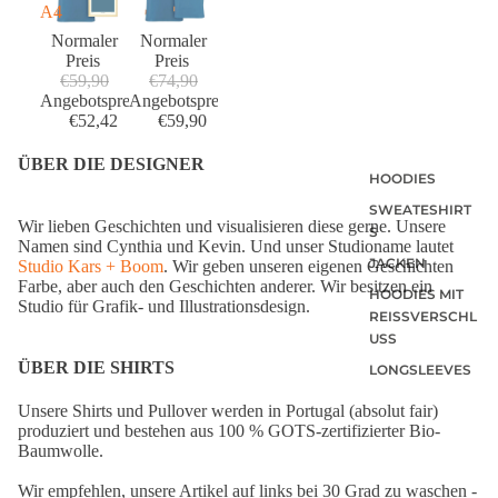
A4
Normaler
Normaler
Preis
Preis
€59,90
€74,90
Angebotspreis
Angebotspreis
€52,42
€59,90
ÜBER DIE DESIGNER
HOODIES
SWEATESHIRT
Wir lieben Geschichten und visualisieren diese gerne. Unsere
S
Namen sind Cynthia und Kevin. Und unser Studioname lautet
JACKEN
Studio Kars + Boom
. Wir geben unseren eigenen Geschichten
Farbe, aber auch den Geschichten anderer. Wir besitzen ein
HOODIES MIT
Studio für Grafik- und Illustrationsdesign.
REISSVERSCHLU
SS
ÜBER DIE SHIRTS
LONGSLEEVES
Unsere Shirts und Pullover werden in Portugal (absolut fair)
produziert und bestehen aus 100 % GOTS-zertifizierter Bio-
Baumwolle.
Wir empfehlen, unsere Artikel auf links bei 30 Grad zu waschen -