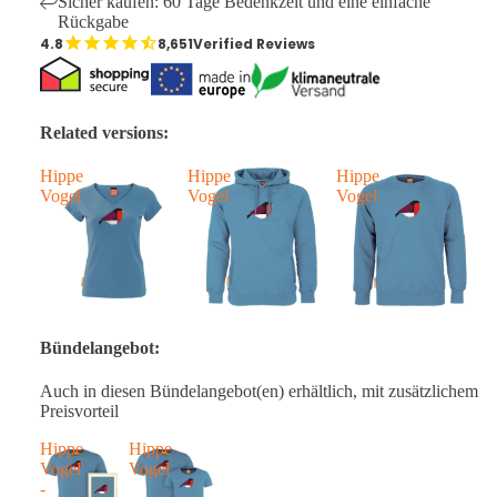
Sicher kaufen: 60 Tage Bedenkzeit und eine einfache
Rückgabe
8,651
Verified Reviews
Related versions:
Hippe
Hippe
Hippe
H
Vogel
Vogel
Vogel
V
Bündelangebot:
Auch in diesen Bündelangebot(en) erhältlich, mit zusätzlichem
Preisvorteil
Hippe
Hippe
Vogel
Vogel
-