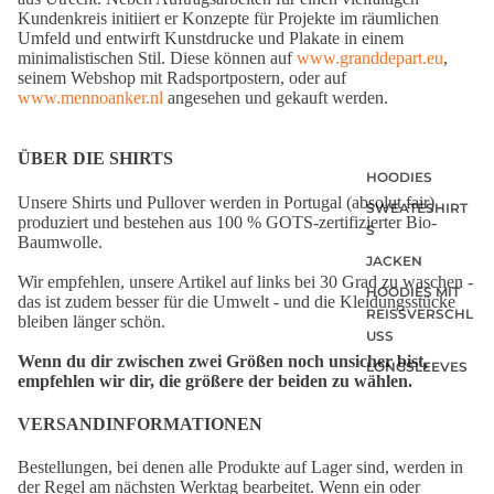
Kundenkreis initiiert er Konzepte für Projekte im räumlichen
Umfeld und entwirft Kunstdrucke und Plakate in einem
minimalistischen Stil. Diese können auf
www.granddepart.eu
,
seinem Webshop mit Radsportpostern, oder auf
www.mennoanker.nl
angesehen und gekauft werden.
ÜBER DIE SHIRTS
HOODIES
Unsere Shirts und Pullover werden in Portugal (absolut fair)
SWEATESHIRT
produziert und bestehen aus 100 % GOTS-zertifizierter Bio-
S
Baumwolle.
JACKEN
Wir empfehlen, unsere Artikel auf links bei 30 Grad zu waschen -
HOODIES MIT
das ist zudem besser für die Umwelt - und die Kleidungsstücke
REISSVERSCHLU
bleiben länger schön.
SS
Wenn du dir zwischen zwei Größen noch unsicher bist,
LONGSLEEVES
empfehlen wir dir, die größere der beiden zu wählen.
VERSANDINFORMATIONEN
Bestellungen, bei denen alle Produkte auf Lager sind, werden in
der Regel am nächsten Werktag bearbeitet. Wenn ein oder