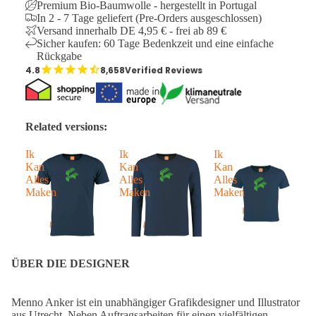
Premium Bio-Baumwolle - hergestellt in Portugal
In 2 - 7 Tage geliefert (Pre-Orders ausgeschlossen)
Versand innerhalb DE 4,95 € - frei ab 89 €
Sicher kaufen: 60 Tage Bedenkzeit und eine einfache
Rückgabe
8,658
Verified Reviews
Related versions:
Ik
Ik
Ik
Kan
Kan
Kan
Alles
Alles
Alles
Maken
Maken
Maken
ÜBER DIE DESIGNER
Menno Anker ist ein unabhängiger Grafikdesigner und Illustrator
aus Utrecht. Neben Auftragsarbeiten für einen vielfältigen