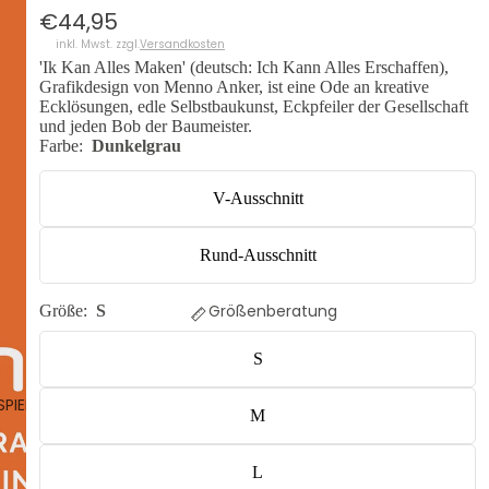
€44,95
inkl. Mwst. zzgl.
Versandkosten
'Ik Kan Alles Maken' (deutsch: Ich Kann Alles Erschaffen),
Grafikdesign von Menno Anker, ist eine Ode an kreative
Ecklösungen, edle Selbstbaukunst, Eckpfeiler der Gesellschaft
und jeden Bob der Baumeister.
Farbe:
Dunkelgrau
V-Ausschnitt
Rund-Ausschnitt
Größenberatung
Größe:
S
S
SPIELEN
M
L