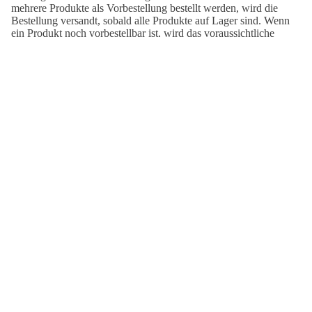
mehrere Produkte als Vorbestellung bestellt werden, wird die
Bestellung versandt, sobald alle Produkte auf Lager sind. Wenn
ein Produkt noch vorbestellbar ist, wird das voraussichtliche
Lieferdatum auf der entsprechenden Produktseite angezeigt.
Deine Bestellung wird von Deutsche Post geliefert.
€44,95
Versandzeit
DE:
2-7 Tage
Versandzeit
EUROPA:
3-8 Tage
Versandzeit
AUSSERHALB EUROPAS:
5-15 Tage
AUCH SCHÖN:
Staredown
The
Cycling
Seventies