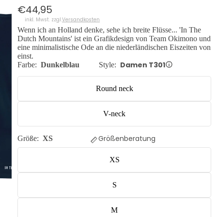
€44,95
inkl. Mwst. zzgl.
Versandkosten
Wenn ich an Holland denke, sehe ich breite Flüsse... 'In The
Dutch Mountains' ist ein Grafikdesign von Team Okimono und
eine minimalistische Ode an die niederländischen Eiszeiten von
einst.
Damen T301
Farbe:
Dunkelblau
Style:
Round neck
V-neck
Größenberatung
Größe:
XS
XS
S
M