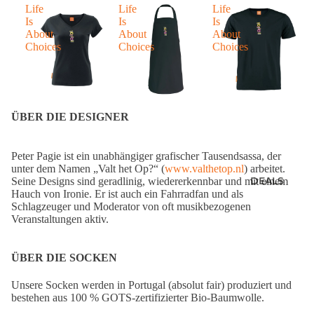
SS
Life
Life
Life
L
Is
Is
Is
Is
LONGSLEEVES
About
About
About
A
Choices
Choices
Choices
C
ÜBER DIE DESIGNER
Peter Pagie ist ein unabhängiger grafischer Tausendsassa, der
unter dem Namen „Valt het Op?“ (
www.valthetop.nl
) arbeitet.
DEALS
Seine Designs sind geradlinig, wiedererkennbar und mit einem
Hauch von Ironie. Er ist auch ein Fahrradfan und als
Schlagzeuger und Moderator von oft musikbezogenen
Veranstaltungen aktiv.
ÜBER DIE SOCKEN
Unsere Socken werden in Portugal (absolut fair) produziert und
bestehen aus 100 % GOTS-zertifizierter Bio-Baumwolle.