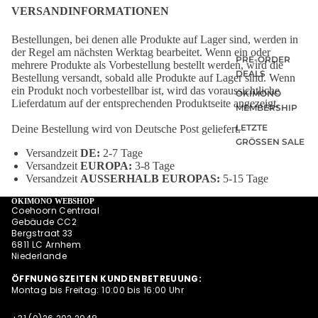
VERSANDINFORMATIONEN
Bestellungen, bei denen alle Produkte auf Lager sind, werden in
der Regel am nächsten Werktag bearbeitet. Wenn ein oder
PRE-ORDER
mehrere Produkte als Vorbestellung bestellt werden, wird die
DEALS
Bestellung versandt, sobald alle Produkte auf Lager sind. Wenn
ein Produkt noch vorbestellbar ist, wird das voraussichtliche
OKIMONO
Lieferdatum auf der entsprechenden Produktseite angezeigt.
MEMBERSHIP
LETZTE
Deine Bestellung wird von Deutsche Post geliefert.
GRÖSSEN SALE
Versandzeit
DE:
2-7 Tage
WIE DER
Versandzeit
EUROPA:
3-8 Tage
VATER SO DER
Versandzeit
AUSSERHALB EUROPAS:
5-15 Tage
SOHN (M/V)
OKIMONO WEBSHOP
Coehoorn Centraal
ABONNEMENT
Gebäude CC2
S
Bergstraat 33
6811 LC Arnhem
NEWSLETTER
Niederlande
ALLE
ÖFFNUNGSZEITEN KUNDENBETREUUNG:
ANGEBOTE
Montag bis Freitag: 10:00 bis 16:00 Uhr
AUF EINEN
BLICK