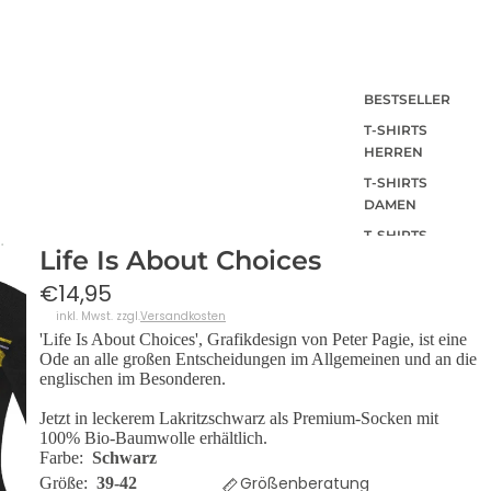
BESTSELLER
T-SHIRTS
HERREN
T-SHIRTS
DAMEN
T-SHIRTS
Life Is About Choices
KINDER UND
BABY
€14,95
SHIRTS MIT
inkl. Mwst. zzgl.
Versandkosten
RÜCKENPRINT
'Life Is About Choices', Grafikdesign von Peter Pagie, ist eine
Ode an alle großen Entscheidungen im Allgemeinen und an die
SUMMER
englischen im Besonderen.
SHIRTS
POLOSHIRTS
Jetzt in leckerem Lakritzschwarz als Premium-Socken mit
100% Bio-Baumwolle erhältlich.
DIESE WOCHE
Farbe:
Schwarz
NEU
Größenberatung
Größe:
39-42