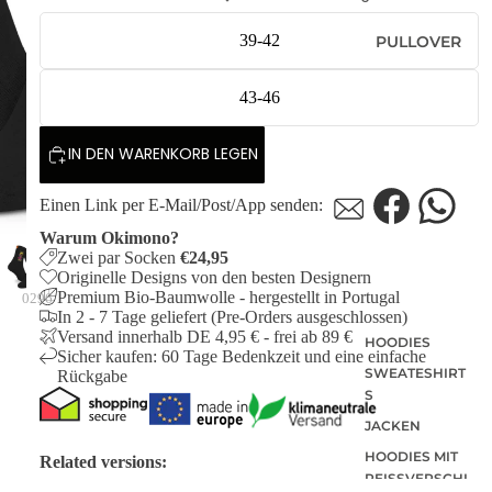
PRE-ORDER
DEALS
39-42
PULLOVER
AKTUELLE
TRENDS
43-46
IN DEN WARENKORB LEGEN
Einen Link per E-Mail/Post/App senden:
Warum Okimono?
Zwei par Socken
€24,95
Originelle Designs von den besten Designern
Premium Bio-Baumwolle - hergestellt in Portugal
0296
In 2 - 7 Tage geliefert (Pre-Orders ausgeschlossen)
Versand innerhalb DE 4,95 € - frei ab 89 €
HOODIES
Sicher kaufen: 60 Tage Bedenkzeit und eine einfache
SWEATESHIRT
Rückgabe
S
JACKEN
HOODIES MIT
Related versions:
REISSVERSCHLU