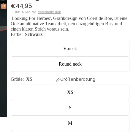
€44,95
inkl. Mwst. zzgl.
Versandkosten
'Looking For Heroes', Grafikdesign von Coert de Boe, ist eine
Ode an ultimative Teamarbeit, den dazugehörigen Bus, und
einen klaren Strich voraus sein.
Farbe:
Schwarz
V-neck
Round neck
Größenberatung
Größe:
XS
XS
S
M