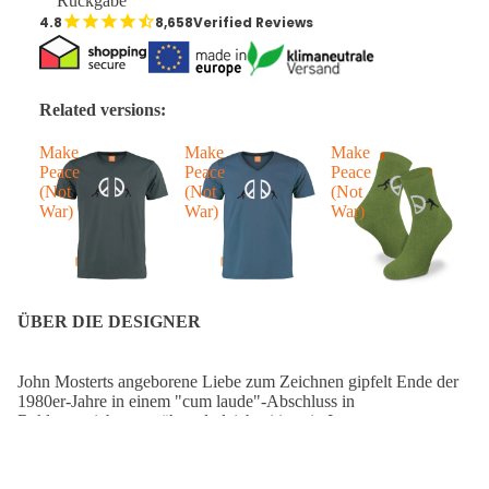
Rückgabe
8,658
Verified Reviews
Related versions:
Make
Make
Make
M
Peace
Peace
Peace
P
(Not
(Not
(Not
(
War)
War)
War)
W
ÜBER DIE DESIGNER
John Mosterts angeborene Liebe zum Zeichnen gipfelt Ende der
1980er-Jahre in einem "cum laude"-Abschluss in
Reklamezeichnen, während gleichzeitig sein Interesse an
„räumlichen“ Arbeiten wächst. Nach einer erfolgreichen
Wanderung folgten zahlreiche figurative Arbeiten in Holz, Stein
und vor allem in Bronze, die auf seiner
Instagram
zu sehen sind.