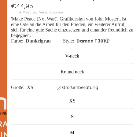
€44,95
inkl. Mwst. zzgl.
Versandkosten
'Make Peace (Not War)', Grafikdesign von John Mostert, ist
eine Ode an die Arbeit für den Frieden, ein weiterer Aufruf,
sich für eine gute Sache einzusetzen und einander freundlich zu
begegnen.
Damen T301
Farbe:
Dunkelgrau
Style:
V-neck
Round neck
Größenberatung
Größe:
XS
XS
SPIELEN
S
M