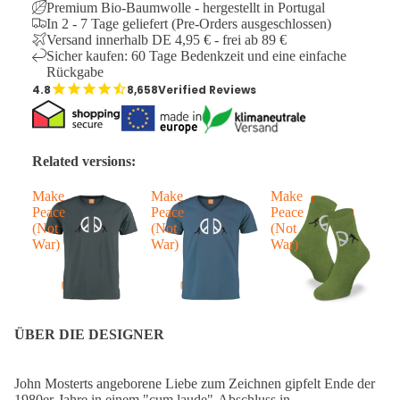
Premium Bio-Baumwolle - hergestellt in Portugal
In 2 - 7 Tage geliefert (Pre-Orders ausgeschlossen)
Versand innerhalb DE 4,95 € - frei ab 89 €
Sicher kaufen: 60 Tage Bedenkzeit und eine einfache
Rückgabe
8,658
Verified Reviews
Related versions:
Make
Make
Make
M
Peace
Peace
Peace
P
(Not
(Not
(Not
(
War)
War)
War)
W
ÜBER DIE DESIGNER
John Mosterts angeborene Liebe zum Zeichnen gipfelt Ende der
1980er-Jahre in einem "cum laude"-Abschluss in