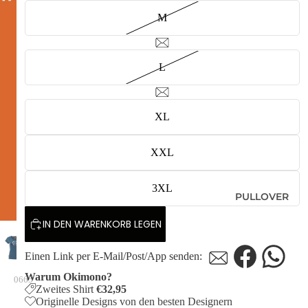
M
L
XL
XXL
3XL
PULLOVER
IN DEN WARENKORB LEGEN
Einen Link per E-Mail/Post/App senden:
Warum Okimono?
0665
Zweites Shirt
€32,95
Originelle Designs von den besten Designern