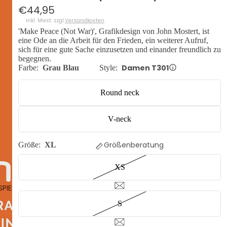
€44,95
inkl. Mwst. zzgl.
Versandkosten
'Make Peace (Not War)', Grafikdesign von John Mostert, ist
eine Ode an die Arbeit für den Frieden, ein weiterer Aufruf,
sich für eine gute Sache einzusetzen und einander freundlich zu
begegnen.
Damen T301
Farbe:
Grau Blau
Style:
Round neck
V-neck
Größenberatung
Größe:
XL
XS
SPIELEN
S