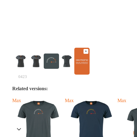
0423
Related versions:
Max
Max
Max