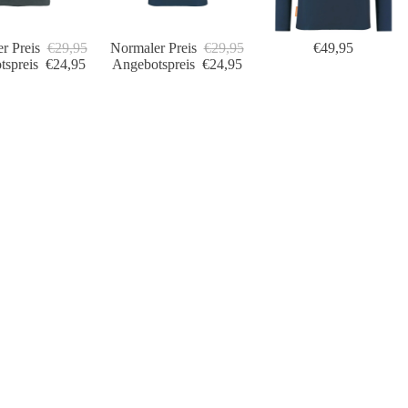
r Preis
€29,95
Normaler Preis
€29,95
€49,95
tspreis
€24,95
Angebotspreis
€24,95
IN DEN WAR
Angebotspreis
€29,95
LEGEN
Normaler Preis
€44,95
ÜBER DIE SHIRTS
V
Unsere Shirts und Pullover werden in Portugal (absolut fair)
Be
r
produziert und bestehen aus 100 % GOTS-zertifizierter Bio-
de
Baumwolle.
Pr
ve
Wir empfehlen, unsere Artikel auf links bei 30 Grad zu waschen -
no
das ist zudem besser für die Umwelt - und die Kleidungsstücke
de
bleiben länger schön.
De