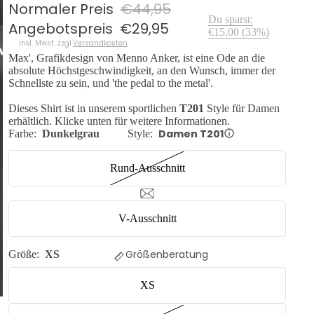
Normaler Preis
€44,95
Du sparst:
Angebotspreis
€29,95
€15,00
(
33
%)
inkl. Mwst. zzgl.
Versandkosten
Max', Grafikdesign von Menno Anker, ist eine Ode an die
absolute Höchstgeschwindigkeit, an den Wunsch, immer der
Schnellste zu sein, und 'the pedal to the metal'.
Dieses Shirt ist in unserem sportlichen
T201
Style für Damen
erhältlich. Klicke unten für weitere Informationen.
Damen T201
Farbe:
Dunkelgrau
Style:
Rund-Ausschnitt
V-Ausschnitt
Größenberatung
Größe:
XS
XS