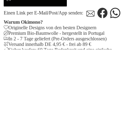
Einen Link per E-Mail/Post/App senden:
Warum Okimono?
Originelle Designs von den besten Designern
Premium Bio-Baumwolle - hergestellt in Portugal
In 2 - 7 Tage geliefert (Pre-Orders ausgeschlossen)
Versand innerhalb DE 4,95 € - frei ab 89 €
Sicher kaufen: 60 Tage Bedenkzeit und eine einfache
Rückgabe
8,651
Verified Reviews
ENKORB
ERSANDINFORMATIONEN
stellungen, bei denen alle Produkte auf Lager sind, werden in
r Regel am nächsten Werktag bearbeitet. Wenn ein oder mehrere
odukte als Vorbestellung bestellt werden, wird die Bestellung
rsandt, sobald alle Produkte auf Lager sind. Wenn ein Produkt
ch vorbestellbar ist, wird das voraussichtliche Lieferdatum auf
r entsprechenden Produktseite angezeigt.
ine Bestellung wird von Deutsche Post geliefert.