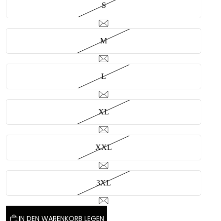
S
M
L
XL
XXL
3XL
IN DEN WARENKORB LEGEN