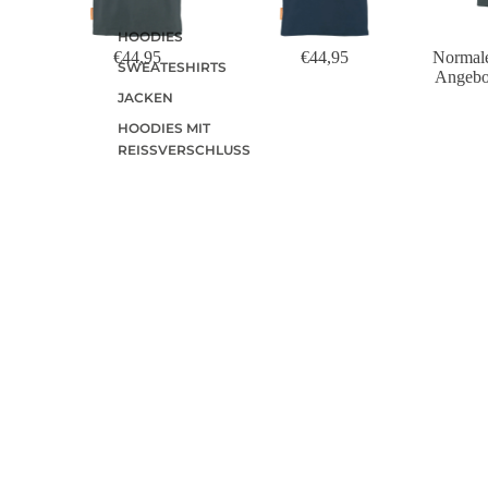
HOODIES
€44,95
€44,95
Normale
SWEATESHIRTS
Angebo
JACKEN
HOODIES MIT
REISSVERSCHLUSS
LONGSLEEVES
ÜBER DIE DESIGNER
Menno Anker ist ein unabhängiger Grafikdesigner und Illustrato
aus Utrecht. Neben Auftragsarbeiten für einen vielfältigen
Kundenkreis initiiert er Konzepte für Projekte im räumlichen
Umfeld und entwirft Kunstdrucke und Plakate in einem
minimalistischen Stil. Diese können auf
www.granddepart.eu
,
seinem Webshop mit Radsportpostern, oder auf
www.mennoanker.nl
angesehen und gekauft werden.