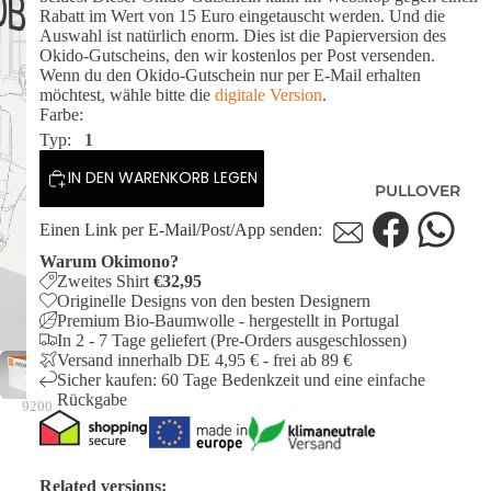
POLOSHIRTS
Rabatt im Wert von 15 Euro eingetauscht werden. Und die
Auswahl ist natürlich enorm.
Dies ist die Papierversion des
DIESE WOCHE
Okido-Gutscheins, den wir kostenlos per Post versenden.
NEU
Wenn du den Okido-Gutschein nur per E-Mail erhalten
PRE-ORDER
möchtest, wähle bitte die
digitale Version
.
DEALS
Farbe:
Typ:
1
AKTUELLE
TRENDS
IN DEN WARENKORB LEGEN
PULLOVER
Einen Link per E-Mail/Post/App senden:
Warum Okimono?
Zweites Shirt
€32,95
Originelle Designs von den besten Designern
Premium Bio-Baumwolle - hergestellt in Portugal
In 2 - 7 Tage geliefert (Pre-Orders ausgeschlossen)
Versand innerhalb DE 4,95 € - frei ab 89 €
Sicher kaufen: 60 Tage Bedenkzeit und eine einfache
Rückgabe
9200
Related versions: