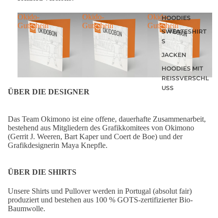
Okido-
Okido-
Okido-
O
HOODIES
Gutschein
Gutschein
Gutschein
G
SWEATESHIRT
S
JACKEN
HOODIES MIT
REISSVERSCHLU
SS
ÜBER DIE DESIGNER
LONGSLEEVES
Das Team Okimono ist eine offene, dauerhafte Zusammenarbeit,
bestehend aus Mitgliedern des Grafikkomitees von Okimono
(Gerrit J. Weeren, Bart Kaper und Coert de Boe) und der
Grafikdesignerin Maya Knepfle.
ÜBER DIE SHIRTS
Unsere Shirts und Pullover werden in Portugal (absolut fair)
produziert und bestehen aus 100 % GOTS-zertifizierter Bio-
Baumwolle.