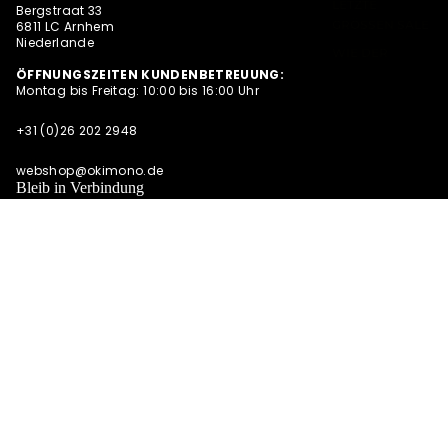
LETZTE
Bergstraat 33
GRÖSSEN SALE
6811 LC Arnhem
Niederlande
WIE DER
VATER SO DER
ÖFFNUNGSZEITEN KUNDENBETREUUNG:
Montag bis Freitag: 10:00 bis 16:00 Uhr
SOHN (M/V)
ABONNEMENT
+31 (0)26 202 2948
S
NEWSLETTER
webshop@okimono.de
Bleib in Verbindung
ALLE
Facebook
Instagram
Bluesky
ANGEBOTE
AUF EINEN
BLICK
€15,00
WIR SIND OKIMONO
Bei Okimono kombinieren wir unsere Leidenschaft für
Grafikdesign mit hochwertigen Shirts und Pullovern aus Öko-
UND MEHR
Baumwolle. Wir arbeiten mit mehr als 30 Grafikdesignern,
Illustratoren und Holzschnitzern zusammen. Okimono lässt sich
inspirieren vom aktuellen Zeitgeschehen, der Stadt, dem
Fahrradfahren, De Stijl, Design mit einem Augenzwinkern und