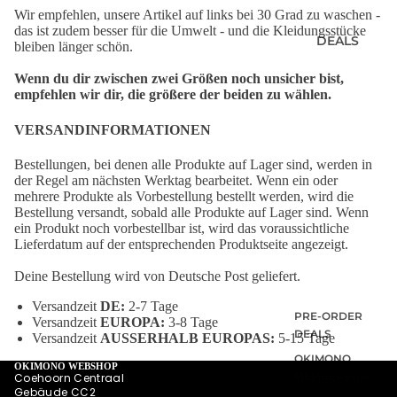
Wir empfehlen, unsere Artikel auf links bei 30 Grad zu waschen -
das ist zudem besser für die Umwelt - und die Kleidungsstücke
DEALS
bleiben länger schön.
Wenn du dir zwischen zwei Größen noch unsicher bist,
empfehlen wir dir, die größere der beiden zu wählen.
VERSANDINFORMATIONEN
Bestellungen, bei denen alle Produkte auf Lager sind, werden in
der Regel am nächsten Werktag bearbeitet. Wenn ein oder
mehrere Produkte als Vorbestellung bestellt werden, wird die
Bestellung versandt, sobald alle Produkte auf Lager sind. Wenn
ein Produkt noch vorbestellbar ist, wird das voraussichtliche
Lieferdatum auf der entsprechenden Produktseite angezeigt.
Deine Bestellung wird von Deutsche Post geliefert.
Versandzeit
DE:
2-7 Tage
PRE-ORDER
Versandzeit
EUROPA:
3-8 Tage
DEALS
Versandzeit
AUSSERHALB EUROPAS:
5-15 Tage
OKIMONO
OKIMONO WEBSHOP
MEMBERSHIP
Coehoorn Centraal
Gebäude CC2