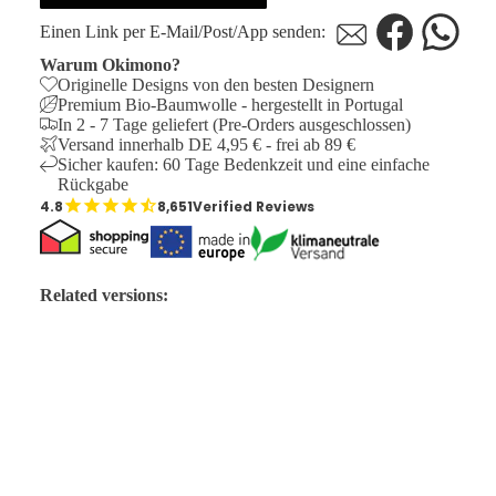
Einen Link per E-Mail/Post/App senden:
Warum Okimono?
Originelle Designs von den besten Designern
Premium Bio-Baumwolle - hergestellt in Portugal
In 2 - 7 Tage geliefert (Pre-Orders ausgeschlossen)
Versand innerhalb DE 4,95 € - frei ab 89 €
Sicher kaufen: 60 Tage Bedenkzeit und eine einfache
Rückgabe
8,651
Verified Reviews
Related versions:
ÜBER DIE DESIGNER
Angebotspreis
€29,95
Edwim Peters
(1965) ist ein Holzschnitzer aus Arnhem mit einem
Normaler Preis
€44,95
sehr attraktiven kühnen Vintage-Stil. Er hat nicht nur Hände aus
massivem Gold, sondern auch eine besondere Stimme, wie man
in seinem ebenfalls Vintage-inspirierten, musikalischen