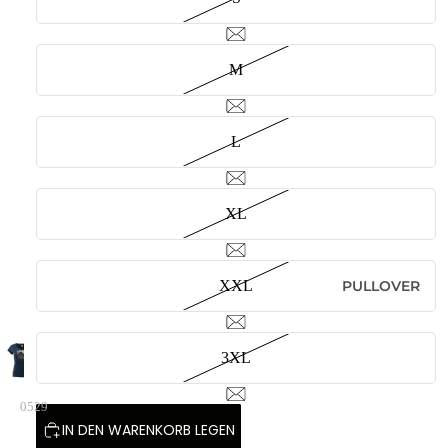
M
L
XL
XXL
PULLOVER
3XL
0529
IN DEN WARENKORB LEGEN