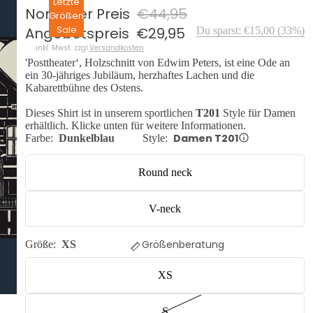
Letzte
Normaler Preis
€44,95
Größen
Sale
Angebotspreis
€29,95
Du sparst:
€15,00
(
33
%)
inkl. Mwst. zzgl.
Versandkosten
'Posttheater‘, Holzschnitt von Edwim Peters, ist eine Ode an
ein 30-jähriges Jubiläum, herzhaftes Lachen und die
Kabarettbühne des Ostens.
Dieses Shirt ist in unserem sportlichen
T201
Style für Damen
erhältlich. Klicke unten für weitere Informationen.
Damen T201
Farbe:
Dunkelblau
Style:
Round neck
V-neck
Größenberatung
Größe:
XS
XS
S