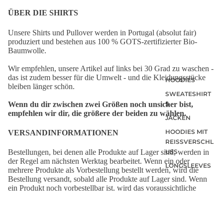
ÜBER DIE SHIRTS
Unsere Shirts und Pullover werden in Portugal (absolut fair)
produziert und bestehen aus 100 % GOTS-zertifizierter Bio-
Baumwolle.
Wir empfehlen, unsere Artikel auf links bei 30 Grad zu waschen -
das ist zudem besser für die Umwelt - und die Kleidungsstücke
HOODIES
bleiben länger schön.
SWEATESHIRT
Wenn du dir zwischen zwei Größen noch unsicher bist,
S
empfehlen wir dir, die größere der beiden zu wählen.
JACKEN
HOODIES MIT
VERSANDINFORMATIONEN
REISSVERSCHLU
SS
Bestellungen, bei denen alle Produkte auf Lager sind, werden in
der Regel am nächsten Werktag bearbeitet. Wenn ein oder
LONGSLEEVES
mehrere Produkte als Vorbestellung bestellt werden, wird die
Bestellung versandt, sobald alle Produkte auf Lager sind. Wenn
ein Produkt noch vorbestellbar ist, wird das voraussichtliche
Lieferdatum auf der entsprechenden Produktseite angezeigt.
Deine Bestellung wird von Deutsche Post geliefert.