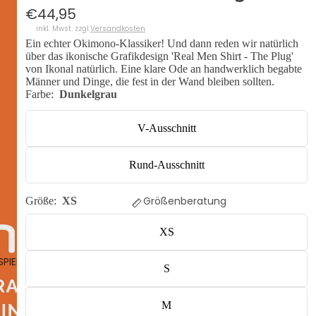
€44,95
inkl. Mwst. zzgl.
Versandkosten
Ein echter Okimono-Klassiker! Und dann reden wir natürlich
über das ikonische Grafikdesign 'Real Men Shirt - The Plug'
von Ikonal natürlich. Eine klare Ode an handwerklich begabte
Männer und Dinge, die fest in der Wand bleiben sollten.
Farbe:
Dunkelgrau
V-Ausschnitt
Rund-Ausschnitt
Größenberatung
Größe:
XS
XS
SPIELEN
S
M