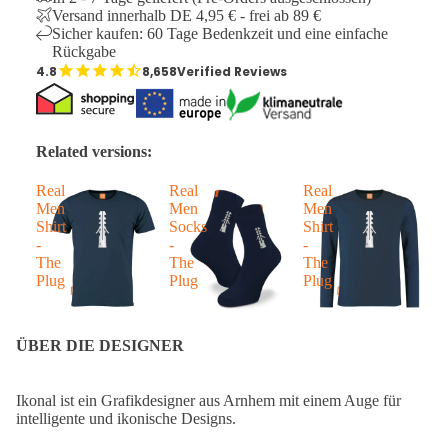
Versand innerhalb DE 4,95 € - frei ab 89 €
Sicher kaufen: 60 Tage Bedenkzeit und eine einfache
Rückgabe
8,658
Verified Reviews
Related versions:
Real
Real
Real
T
Men
Men
Men
P
Shirt
Socks
Shirt
-
-
-
The
The
The
Plug
Plug
Plug
ÜBER DIE DESIGNER
Ikonal ist ein Grafikdesigner aus Arnhem mit einem Auge für
intelligente und ikonische Designs.