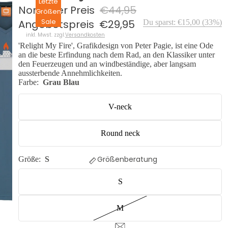
Letzte
Normaler Preis
€44,95
Größen
Sale
Angebotspreis
€29,95
Du sparst:
€15,00
(
33
%)
inkl. Mwst. zzgl.
Versandkosten
'Relight My Fire', Grafikdesign von Peter Pagie, ist eine Ode
an die beste Erfindung nach dem Rad, an den Klassiker unter
den Feuerzeugen und an windbeständige, aber langsam
aussterbende Annehmlichkeiten.
Farbe:
Grau Blau
V-neck
Round neck
Größenberatung
Größe:
S
S
M