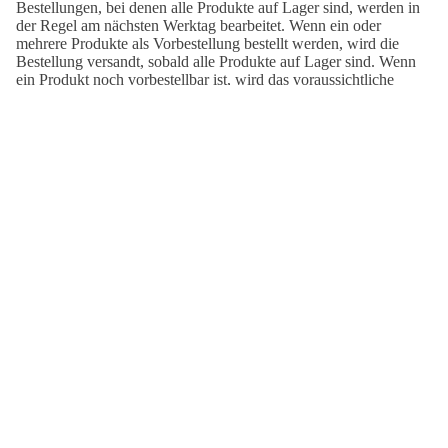
Bestellungen, bei denen alle Produkte auf Lager sind, werden in
der Regel am nächsten Werktag bearbeitet. Wenn ein oder
mehrere Produkte als Vorbestellung bestellt werden, wird die
Bestellung versandt, sobald alle Produkte auf Lager sind. Wenn
ein Produkt noch vorbestellbar ist, wird das voraussichtliche
Lieferdatum auf der entsprechenden Produktseite angezeigt.
Deine Bestellung wird von Deutsche Post geliefert.
Versandzeit
DE:
2-7 Tage
Angebotspreis
€29,95
Versandzeit
EUROPA:
3-8 Tage
Normaler Preis
€44,95
Versandzeit
AUSSERHALB EUROPAS:
5-15 Tage
AUCH SCHÖN:
Staredown
The
Cycling
Seventies