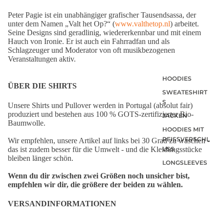
Peter Pagie ist ein unabhängiger grafischer Tausendsassa, der
unter dem Namen „Valt het Op?“ (
www.valthetop.nl
) arbeitet.
Seine Designs sind geradlinig, wiedererkennbar und mit einem
Hauch von Ironie. Er ist auch ein Fahrradfan und als
Schlagzeuger und Moderator von oft musikbezogenen
Veranstaltungen aktiv.
HOODIES
ÜBER DIE SHIRTS
SWEATESHIRT
S
Unsere Shirts und Pullover werden in Portugal (absolut fair)
produziert und bestehen aus 100 % GOTS-zertifizierter Bio-
JACKEN
Baumwolle.
HOODIES MIT
REISSVERSCHLU
Wir empfehlen, unsere Artikel auf links bei 30 Grad zu waschen -
das ist zudem besser für die Umwelt - und die Kleidungsstücke
SS
bleiben länger schön.
LONGSLEEVES
Wenn du dir zwischen zwei Größen noch unsicher bist,
empfehlen wir dir, die größere der beiden zu wählen.
VERSANDINFORMATIONEN