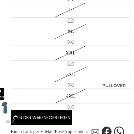
L
XL
XXL
3XL
PULLOVER
t
4XL
ion
IN DEN WARENKORB LEGEN
0619
Einen Link per E-Mail/Post/App senden: