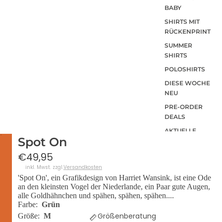
BABY
SHIRTS MIT
RÜCKENPRINT
SUMMER
SHIRTS
POLOSHIRTS
DIESE WOCHE
NEU
PRE-ORDER
DEALS
AKTUELLE
Spot On
TRENDS
€49,95
inkl. Mwst. zzgl.
Versandkosten
'Spot On', ein Grafikdesign von Harriet Wansink, ist eine Ode
an den kleinsten Vogel der Niederlande, ein Paar gute Augen,
alle Goldhähnchen und spähen, spähen, spähen....
Farbe:
Grün
Größenberatung
Größe:
M