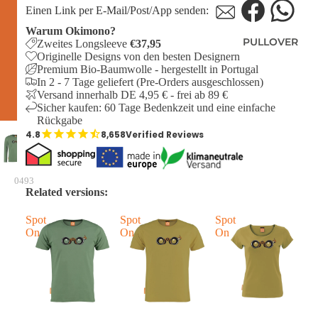
Einen Link per E-Mail/Post/App senden:
Warum Okimono?
PULLOVER
Zweites Longsleeve
€37,95
Originelle Designs von den besten Designern
Premium Bio-Baumwolle - hergestellt in Portugal
In 2 - 7 Tage geliefert (Pre-Orders ausgeschlossen)
Versand innerhalb DE 4,95 € - frei ab 89 €
Sicher kaufen: 60 Tage Bedenkzeit und eine einfache
Rückgabe
8,658
Verified Reviews
0493
Related versions:
Spot
Spot
Spot
S
On
On
On
O