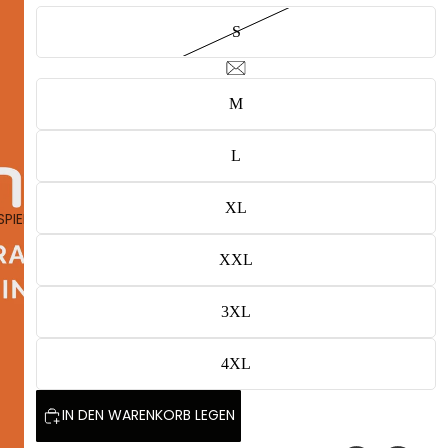
S
M
L
XL
SPIELEN
XXL
3XL
4XL
IN DEN WARENKORB LEGEN