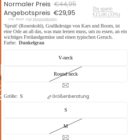
Normaler Preis
€44,95
Du sparst:
Angebotspreis
€29,95
€15,00
(
33
%)
inkl. Mwst. zzgl.
Versandkosten
'Spruit' (Rosenkohl), Grafikdesign von Kars und Boom, ist
eine Ode an all das, was man lernen muss, um zu essen, an ein
wichtiges Freilandgemüse und einen typischen Geruch.
Farbe:
Dunkelgrau
V-neck
Round neck
DEO ABSPIELEN
Größenberatung
Größe:
S
S
M