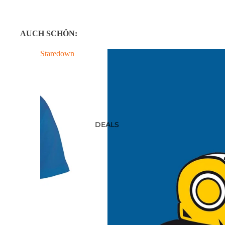
AUCH SCHÖN:
Staredown
DEALS