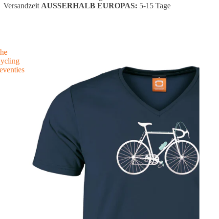
Versandzeit
AUSSERHALB EUROPAS:
5-15 Tage
he
ycling
eventies