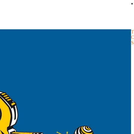
T
C
S