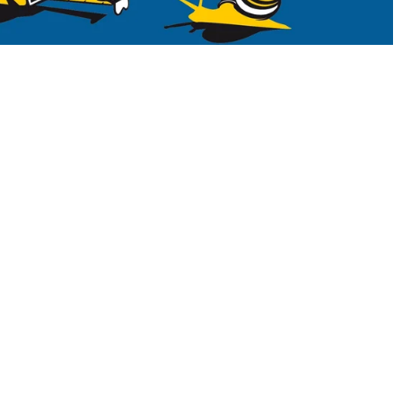
IN DEN WAR
Angebotspreis
€29,95
LEGEN
Normaler Preis
€44,95
Staredown
ntwerp Harriet Wansink
€44,95
 OKIMONO
WEITERE INFOS
kombinieren wir unsere
für Grafikdesign mit
 Shirts und Pullovern aus Öko-