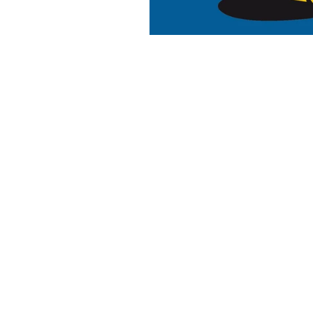
PRE-ORDER DEALS
OKIMONO MEMBERSHIP
Grafisch o
LETZTE GRÖSSEN SALE
WIE DER VATER SO DER SOHN
OKIMONO WEBSHOP
WIR SIND
Coehoorn Centraal
(M/V)
Bei Okimono 
Gebäude CC2
Leidenschaft 
Bergstraat 33
ABONNEMENTS
hochwertigen
6811 LC Arnhem