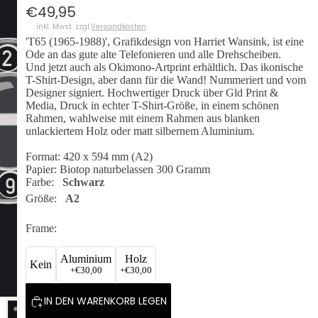
€49,95
inkl. Mwst. zzgl.
Versandkosten
'T65 (1965-1988)', Grafikdesign von Harriet Wansink, ist eine
Ode an das gute alte Telefonieren und alle Drehscheiben.
Und jetzt auch als Okimono-Artprint erhältlich. Das ikonische
T-Shirt-Design, aber dann für die Wand! Nummeriert und vom
Designer signiert. Hochwertiger Druck über Gld Print &
Media, Druck in echter T-Shirt-Größe, in einem schönen
Rahmen, wahlweise mit einem Rahmen aus blanken
unlackiertem Holz oder matt silbernem Aluminium.
Format: 420 x 594 mm (A2)
Papier: Biotop naturbelassen 300 Gramm
Farbe:
Schwarz
Größe:
A2
Frame:
Aluminium
Holz
Kein
+
€30,00
+
€30,00
IN DEN WARENKORB LEGEN