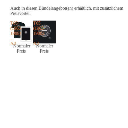
Auch in diesen Bündelangebot(en) erhältlich, mit zusätzlichem
Preisvorteil
T65
T65
(1965-
(1965-
1988)
1988)
-
-
A2
A2
Normaler
Normaler
Preis
Preis
€94,90
€94,90
Angebotspreis
Angebotspreis
€69,92
€69,92
€49,95
ÜBER DIE DESIGNER
Harriet Wansink ist eine Grafikdesignerin aus Arnhem. Ihr Stil ist
ikonisch, mit einem Twist und oft von historischen Produkten
inspiriert. Ihre grafischen Arbeiten auf Papier sind bei
Studio
Hoekhuis erhältlich
.
ÜBER DIE SHIRTS
Unsere Shirts und Pullover werden in Portugal (absolut fair)