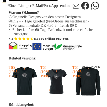
0106
Einen Link per E-Mail/Post/App senden:
Warum Okimono?
Originelle Designs von den besten Designern
In 2 - 7 Tage geliefert (Pre-Orders ausgeschlossen)
Versand innerhalb DE 4,95 € - frei ab 89 €
Sicher kaufen: 60 Tage Bedenkzeit und eine einfache
Rückgabe
8,658
Verified Reviews
Related versions:
PULLOVER
T65
T65
T65
T
(1965-
(1965-
(1965-
(
1988)
1988)
1988)
1
-
A
Bündelangebot: