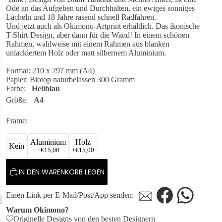
Ode an das Aufgeben und Durchhalten, ein ewiges sonniges
Lächeln und 18 Jahre rasend schnell Radfahren.
Und jetzt auch als Okimono-Artprint erhältlich. Das ikonische
T-Shirt-Design, aber dann für die Wand! In einem schönen
Rahmen, wahlweise mit einem Rahmen aus blanken
unlackiertem Holz oder matt silbernem Aluminium.
Format: 210 x 297 mm (A4)
Papier: Biotop naturbelassen 300 Gramm
Farbe:
Hellblau
Größe:
A4
Frame:
Aluminium
Holz
Kein
+
€15,00
+
€15,00
IN DEN WARENKORB LEGEN
Einen Link per E-Mail/Post/App senden:
Warum Okimono?
Originelle Designs von den besten Designern