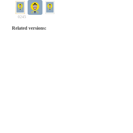
0245
Related versions:
Tank
Tank
Tank
Normaler Preis
€44,95
Normaler Preis
€44,95
Normale
Angebotspreis
€29,95
Angebotspreis
€29,95
Angebo
ÜBER DIE DESIGNER
Zusammenarbeit zwischen dem ehemaligen Radprofi Bram
HOODIES
Tankink und dem Designer Menno Anker
SWEATESHIRTS