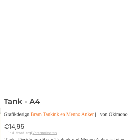
Tank - A4
Grafikdesign
Bram Tankink en Menno Anker
| - von Okimono
€14,95
inkl. Mwst. zzgl.
Versandkosten
'Tank', Design von Bram Tankink und Menno Anker, ist eine