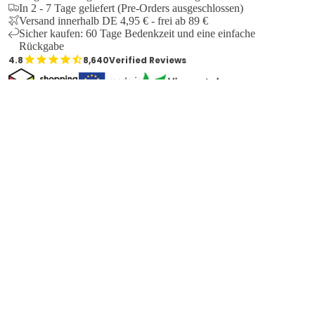
In 2 - 7 Tage geliefert (Pre-Orders ausgeschlossen)
Versand innerhalb DE 4,95 € - frei ab 89 €
Sicher kaufen: 60 Tage Bedenkzeit und eine einfache
Rückgabe
8,640
Verified Reviews
RB LEGEN
ERSANDINFORMATIONEN
stellungen, bei denen alle Produkte auf Lager sind, werden in
r Regel am nächsten Werktag bearbeitet. Wenn ein oder mehrere
odukte als Vorbestellung bestellt werden, wird die Bestellung