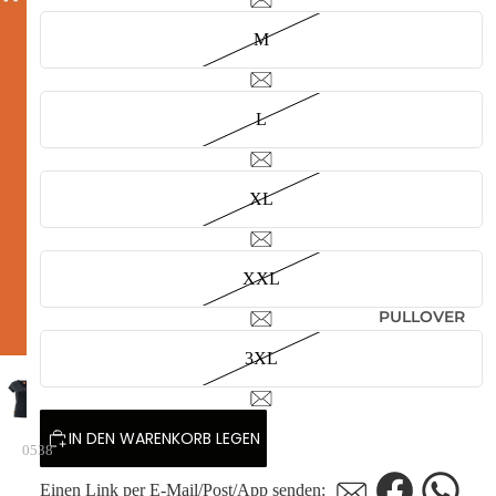
M
L
XL
XXL
PULLOVER
3XL
IN DEN WARENKORB LEGEN
0538
Einen Link per E-Mail/Post/App senden: