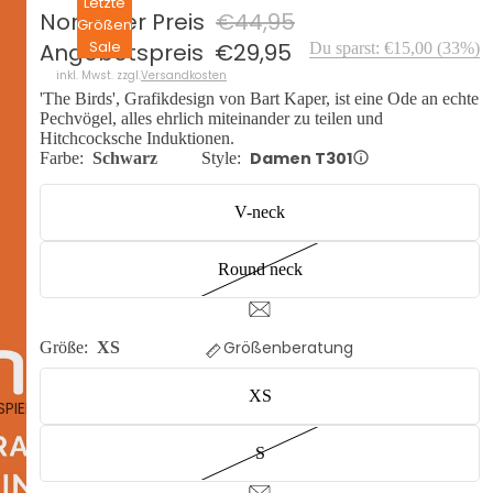
Letzte
Normaler Preis
€44,95
Größen
Sale
Angebotspreis
€29,95
Du sparst:
€15,00
(
33
%)
inkl. Mwst. zzgl.
Versandkosten
'The Birds', Grafikdesign von Bart Kaper, ist eine Ode an echte
Pechvögel, alles ehrlich miteinander zu teilen und
Hitchcocksche Induktionen.
Damen T301
Farbe:
Schwarz
Style:
V-neck
Round neck
Größenberatung
Größe:
XS
XS
SPIELEN
S