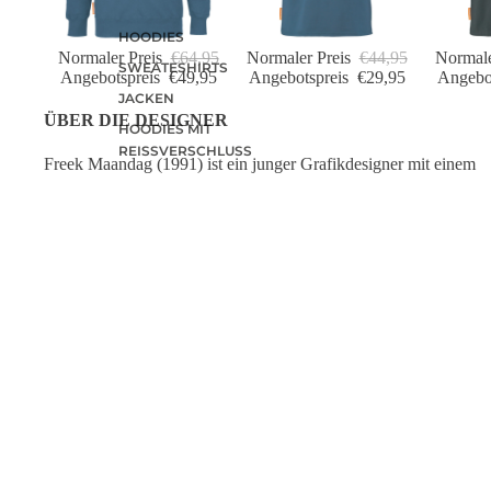
HOODIES
Normaler Preis
€64,95
Normaler Preis
€44,95
Normale
SWEATESHIRTS
Angebotspreis
€49,95
Angebotspreis
€29,95
Angebo
JACKEN
ÜBER DIE DESIGNER
HOODIES MIT
REISSVERSCHLUSS
Freek Maandag (1991) ist ein junger Grafikdesigner mit einem
LONGSLEEVES
innovativen und frischen Blick auf die Shirt-Kunst.
Er ist
Mitinhaber des Utrechter Designstudios.
Studio
Team Curry
.
OKIMONO WEBSHOP
WIR SIND
Coehoorn Centraal
Bei Okimono 
Gebäude CC2
Leidenschaft 
Bergstraat 33
hochwertigen
6811 LC Arnhem