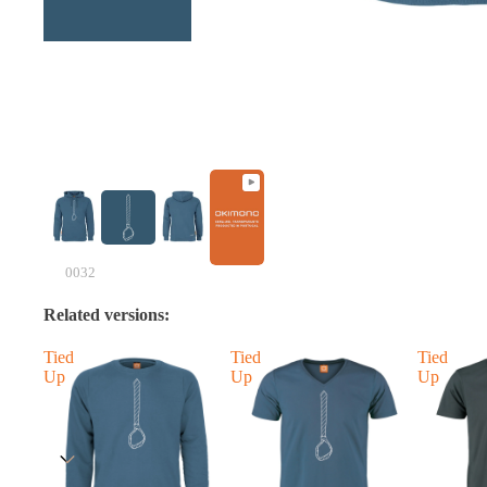
0032
Related versions:
Tied
Tied
Tied
Up
Up
Up