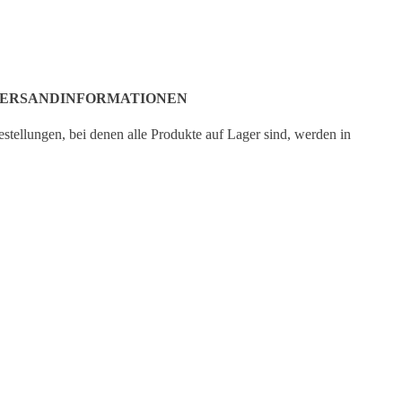
ERSANDINFORMATIONEN
stellungen, bei denen alle Produkte auf Lager sind, werden in
r Regel am nächsten Werktag bearbeitet. Wenn ein oder mehrere
odukte als Vorbestellung bestellt werden, wird die Bestellung
rsandt, sobald alle Produkte auf Lager sind. Wenn ein Produkt
ENKORB
ch vorbestellbar ist, wird das voraussichtliche Lieferdatum auf
r entsprechenden Produktseite angezeigt.
ine Bestellung wird von Deutsche Post geliefert.
Versandzeit
DE:
2-7 Tage
Versandzeit
EUROPA:
3-8 Tage
Versandzeit
AUSSERHALB EUROPAS:
5-15 Tage
CUSTOMER SERVICE