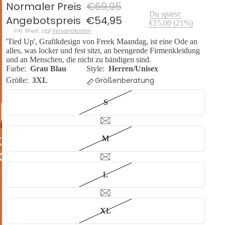
Normaler Preis
€69,95
Du sparst:
Angebotspreis
€54,95
€15,00
(
21
%)
inkl. Mwst. zzgl.
Versandkosten
'Tied Up', Grafikdesign von Freek Maandag, ist eine Ode an
alles, was locker und fest sitzt, an beengende Firmenkleidung
und an Menschen, die nicht zu bändigen sind.
Farbe:
Grau Blau
Style:
Herren/Unisex
Größenberatung
Größe:
3XL
S
DEO ABSPIELEN
M
L
XL