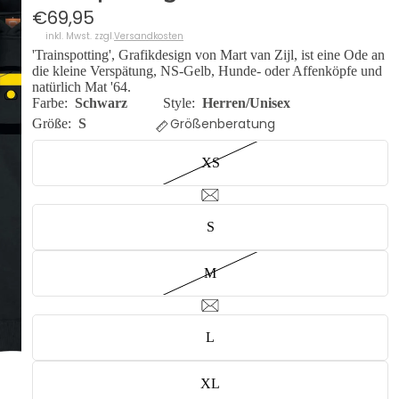
€69,95
inkl. Mwst. zzgl.
Versandkosten
'Trainspotting', Grafikdesign von Mart van Zijl, ist eine Ode an
die kleine Verspätung, NS-Gelb, Hunde- oder Affenköpfe und
natürlich Mat '64.
Farbe:
Schwarz
Style:
Herren/Unisex
Größenberatung
Größe:
S
XS
S
M
L
XL