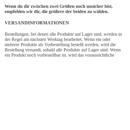
Wenn du dir zwischen zwei Größen noch unsicher bist,
empfehlen wir dir, die größere der beiden zu wählen.
VERSANDINFORMATIONEN
Bestellungen, bei denen alle Produkte auf Lager sind, werden in
der Regel am nächsten Werktag bearbeitet. Wenn ein oder
mehrere Produkte als Vorbestellung bestellt werden, wird die
Bestellung versandt, sobald alle Produkte auf Lager sind. Wenn
ein Produkt noch vorbestellbar ist, wird das voraussichtliche
Lieferdatum auf der entsprechenden Produktseite angezeigt.
Deine Bestellung wird von Deutsche Post geliefert.
Versandzeit
DE:
2-7 Tage
Angebotspreis
€29,95
Versandzeit
EUROPA:
3-8 Tage
Normaler Preis
€44,95
Versandzeit
AUSSERHALB EUROPAS:
5-15 Tage
AUCH SCHÖN:
Staredown
The
Cycling
Seventies