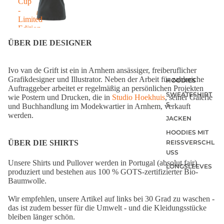
Cup
-
Limited
Edition
MMXXIV
ÜBER DIE DESIGNER
Ivo van de Grift ist ein in Arnhem ansässiger, freiberuflicher
Grafikdesigner und Illustrator. Neben der Arbeit für zahlreiche
HOODIES
Auftraggeber arbeitet er regelmäßig an persönlichen Projekten
SWEATESHIRT
wie Postern und Drucken, die in
Studio Hoekhuis
, seiner Galerie
S
und Buchhandlung im Modekwartier in Arnhem, verkauft
werden.
JACKEN
HOODIES MIT
REISSVERSCHLU
ÜBER DIE SHIRTS
SS
Unsere Shirts und Pullover werden in Portugal (absolut fair)
LONGSLEEVES
produziert und bestehen aus 100 % GOTS-zertifizierter Bio-
Baumwolle.
Wir empfehlen, unsere Artikel auf links bei 30 Grad zu waschen -
das ist zudem besser für die Umwelt - und die Kleidungsstücke
bleiben länger schön.