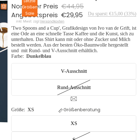
Letzte
Normaler Preis
€44,95
Größen
Sale
Angebotspreis
€29,95
Du sparst:
€15,00
(
33
%)
inkl. Mwst. zzgl.
Versandkosten
'Two Spoons and a Cup', Grafikdesign von Ivo van de Grift, ist
eine Ode an eine schnelle Tasse Kaffee und die Kunst, sich zu
unterhalten. Das Shirt kann mit oder ohne Zucker und Milch
bestellt werden. Aus der besten Öko-Baumwolle hergestellt
und mit Rund- und V-Ausschnitt erhältlich.
Farbe:
Dunkelblau
V-Ausschnitt
Rund-Ausschnitt
Größenberatung
Größe:
XS
XS
S