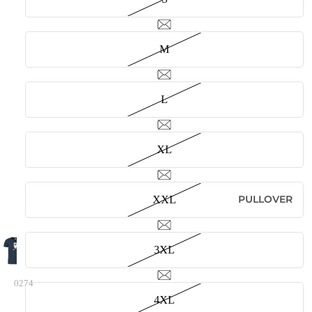
M
L
XL
PULLOVER
XXL
3XL
0274
4XL