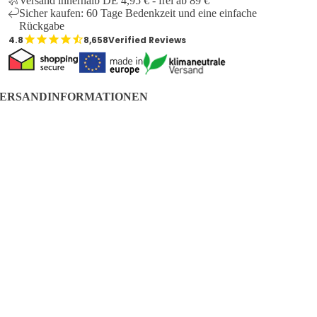
Versand innerhalb DE 4,95 € - frei ab 89 €
Sicher kaufen: 60 Tage Bedenkzeit und eine einfache
Rückgabe
€44,95
€14,95
8,658
Verified Reviews
ERSANDINFORMATIONEN
stellungen, bei denen alle Produkte auf Lager sind, werden in
r Regel am nächsten Werktag bearbeitet. Wenn ein oder mehrere
odukte als Vorbestellung bestellt werden, wird die Bestellung
RB LEGEN
rsandt, sobald alle Produkte auf Lager sind. Wenn ein Produkt
ch vorbestellbar ist, wird das voraussichtliche Lieferdatum auf
r entsprechenden Produktseite angezeigt.
ine Bestellung wird von Deutsche Post geliefert.
Versandzeit
DE:
2-7 Tage
Versandzeit
EUROPA:
3-8 Tage
Versandzeit
AUSSERHALB EUROPAS:
5-15 Tage
CUSTOMER SERVICE