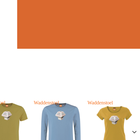
oel
Waddenstoel
Waddenstoel