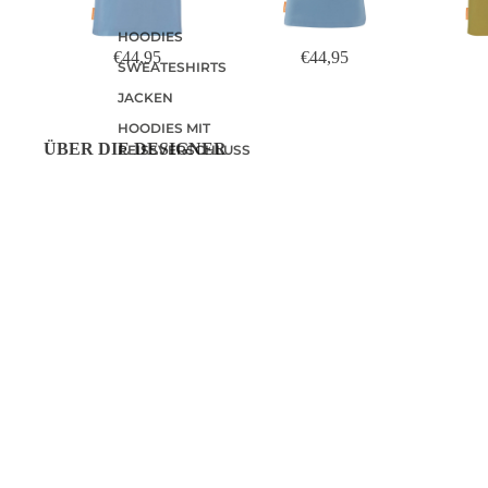
HOODIES
€44,95
€44,95
SWEATESHIRTS
JACKEN
HOODIES MIT
ÜBER DIE DESIGNER
REISSVERSCHLUSS
LONGSLEEVES
Joke Beltman ist eine in Arnhem ansässige Grafikdesignerin und
bildende Künstlerin. Sie mag klare Bilder, Wortspiele und Rätsel
mit Sprache. Sieh dir hier
ihre Website an
.
OKIMONO WEBSHOP
WIR SIND
Coehoorn Centraal
Bei Okimono 
Gebäude CC2
Leidenschaft 