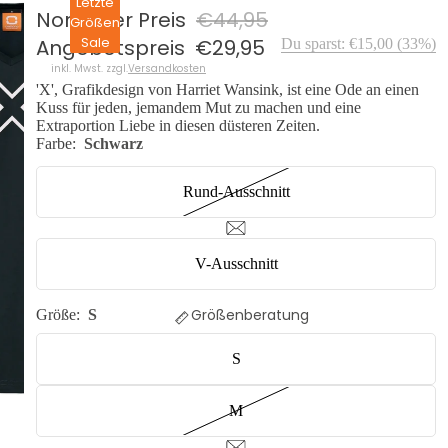
Letzte
Normaler Preis
€44,95
Größen
Sale
Angebotspreis
€29,95
Du sparst:
€15,00
(
33
%)
inkl. Mwst. zzgl.
Versandkosten
'X', Grafikdesign von Harriet Wansink, ist eine Ode an einen
Kuss für jeden, jemandem Mut zu machen und eine
Extraportion Liebe in diesen düsteren Zeiten.
Farbe:
Schwarz
Rund-Ausschnitt
V-Ausschnitt
Größenberatung
Größe:
S
S
M