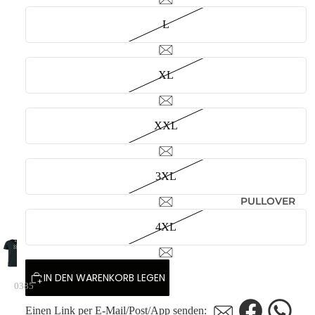
L
XL
XXL
3XL
PULLOVER
4XL
IN DEN WARENKORB LEGEN
0385
Einen Link per E-Mail/Post/App senden: