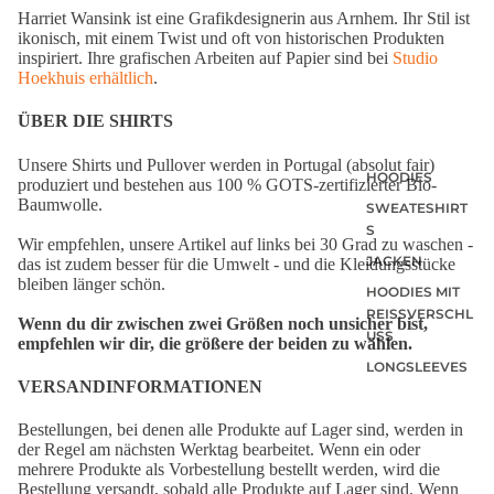
Harriet Wansink ist eine Grafikdesignerin aus Arnhem. Ihr Stil ist
ikonisch, mit einem Twist und oft von historischen Produkten
inspiriert. Ihre grafischen Arbeiten auf Papier sind bei
Studio
Hoekhuis erhältlich
.
ÜBER DIE SHIRTS
Unsere Shirts und Pullover werden in Portugal (absolut fair)
HOODIES
produziert und bestehen aus 100 % GOTS-zertifizierter Bio-
Baumwolle.
SWEATESHIRT
S
Wir empfehlen, unsere Artikel auf links bei 30 Grad zu waschen -
JACKEN
das ist zudem besser für die Umwelt - und die Kleidungsstücke
bleiben länger schön.
HOODIES MIT
REISSVERSCHLU
Wenn du dir zwischen zwei Größen noch unsicher bist,
SS
empfehlen wir dir, die größere der beiden zu wählen.
LONGSLEEVES
VERSANDINFORMATIONEN
Bestellungen, bei denen alle Produkte auf Lager sind, werden in
der Regel am nächsten Werktag bearbeitet. Wenn ein oder
mehrere Produkte als Vorbestellung bestellt werden, wird die
Bestellung versandt, sobald alle Produkte auf Lager sind. Wenn