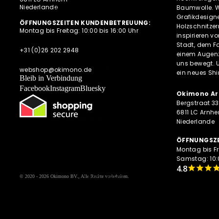
DIESE WOCHE NEU
Niederlande
Baumwolle. Wi
HOODIES
Grafikdesigne
PRE-ORDER DEALS
SWEATESHIRTS
ÖFFNUNGSZEITEN KUNDENBETREUUNG:
Holzschnitze
Montag bis Freitag: 10:00 bis 16:00 Uhr
AKTUELLE TRENDS
inspirieren v
JACKEN
Stadt, dem Fa
HOODIES MIT
+31 (0)26 202 2948
einem Augenz
REISSVERSCHLUSS
uns bewegt. 
DEALS
webshop@okimono.de
ein neues Shi
LONGSLEEVES
Bleib in Verbindung
Facebook
Instagram
Bluesky
Okimono Ar
Bergstraat 33
6811 LC Arnh
PRE-ORDER DEALS
Niederlande
OKIMONO MEMBERSHIP
ÖFFNUNGSZE
LETZTE GRÖSSEN SALE
Montag bis Fr
Samstag: 10:0
WIE DER VATER SO DER SOHN
(M/V)
UND MEHR
© 2020 - 2026
Okimono BV.
, Alle Rechte vorbehalten.
ABONNEMENTS
NEWSLETTER
ALLE ANGEBOTE AUF EINEN BLICK