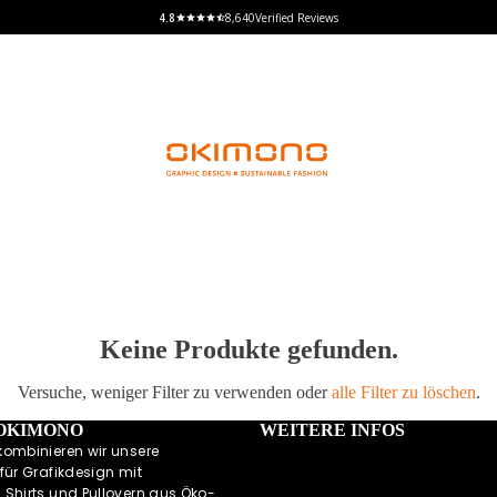
8,640
Verified Reviews
Keine Produkte gefunden.
Versuche, weniger Filter zu verwenden oder
alle Filter zu löschen
.
 OKIMONO
WEITERE INFOS
kombinieren wir unsere
für Grafikdesign mit
 Shirts und Pullovern aus Öko-