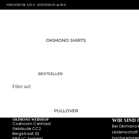
VERSAND DE 4,95 € - KOSTENLOS ab 89 €.
OKIMONO SHIRTS
BESTSELLER
T-SHIRTS HERREN
Filter auf:
T-SHIRTS DAMEN
T-SHIRTS KINDER UND
BABY
PULLOVER
SHIRTS MIT RÜCKENPRINT
OKIMONO WEBSHOP
WIR SIND
Coehoorn Centraal
SUMMER SHIRTS
Bei Okimono 
Gebäude CC2
Leidenschaft 
POLOSHIRTS
Bergstraat 33
hochwertigen
6811 LC Arnhem