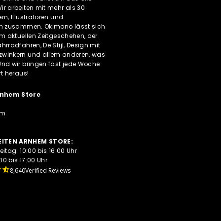
r arbeiten mit mehr als 30
rn, Illustratoren und
rn zusammen. Okimono lässt sich
om aktuellen Zeitgeschehen, der
hrradfahren, De Stijl, Design mit
winkern und allem anderen, was
Und wir bringen fast jede Woche
rt heraus!
nhem Store
em
ITEN ARNHEM STORE:
eitag: 10:00 bis 16:00 Uhr
0 bis 17:00 Uhr
8,640
Verified Reviews