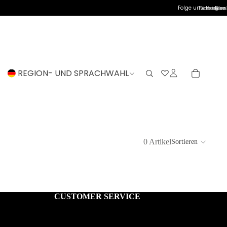
Folge uns:
Facebook
Instagram
Blues
REGION- UND SPRACHWAHL
0 Artikel
Sortieren
CUSTOMER SERVICE