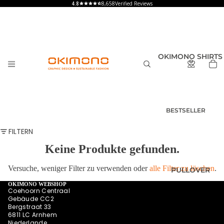
8,658
Verified Reviews
OKIMONO SHIRTS
BESTSELLER
T-SHIRTS
FILTERN
HERREN
Keine Produkte gefunden.
T-SHIRTS
DAMEN
Versuche, weniger Filter zu verwenden oder
alle Filter zu löschen
.
PULLOVER
T-SHIRTS
KINDER UND
OKIMONO WEBSHOP
Coehoorn Centraal
BABY
Gebäude CC2
Bergstraat 33
SHIRTS MIT
6811 LC Arnhem
RÜCKENPRINT
Niederlande
HOODIES