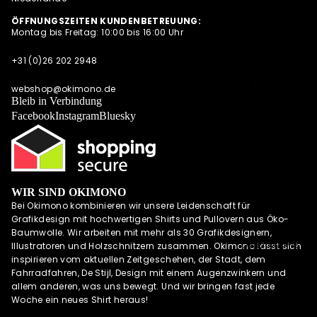
SUMMER
SWEATESHIRT
ÖFFNUNGSZEITEN KUNDENBETREUUNG:
SHIRTS
Montag bis Freitag: 10:00 bis 16:00 Uhr
S
POLOSHIRTS
JACKEN
+31 (0)26 202 2948
DIESE WOCHE
HOODIES MIT
NEU
DEALS
REISSVERSCHLU
webshop@okimono.de
PRE-ORDER
Bleib in Verbindung
SS
DEALS
Facebook
Instagram
Bluesky
LONGSLEEVES
AKTUELLE
TRENDS
PRE-ORDER
DEALS
WIR SIND OKIMONO
OKIMONO
Bei Okimono kombinieren wir unsere Leidenschaft für
MEMBERSHIP
Grafikdesign mit hochwertigen Shirts und Pullovern aus Öko-
LETZTE
Baumwolle. Wir arbeiten mit mehr als 30 Grafikdesignern,
GRÖSSEN SALE
UND MEHR
Illustratoren und Holzschnitzern zusammen. Okimono lässt sich
inspirieren vom aktuellen Zeitgeschehen, der Stadt, dem
WIE DER
Fahrradfahren, De Stijl, Design mit einem Augenzwinkern und
VATER SO DER
allem anderen, was uns bewegt. Und wir bringen fast jede
SOHN (M/V)
Woche ein neues Shirt heraus!
ABONNEMENT