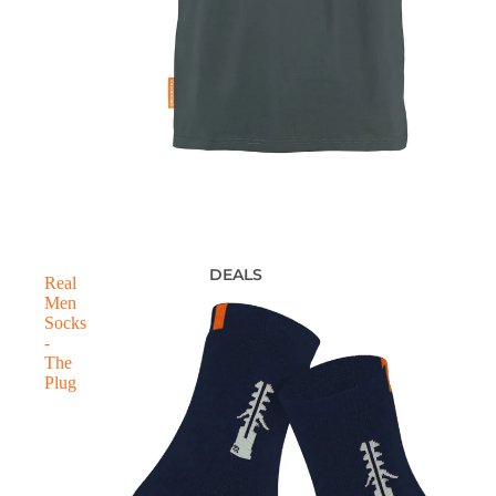
DEALS
Real
Men
Socks
-
The
Plug