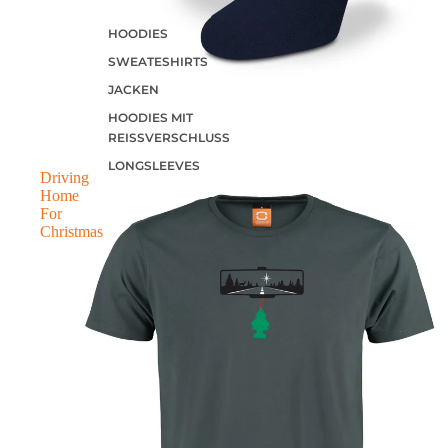
HOODIES
SWEATESHIRTS
JACKEN
HOODIES MIT
REISSVERSCHLUSS
LONGSLEEVES
Driving
Home
For
Christmas