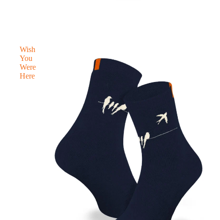
Wish
You
Were
Here