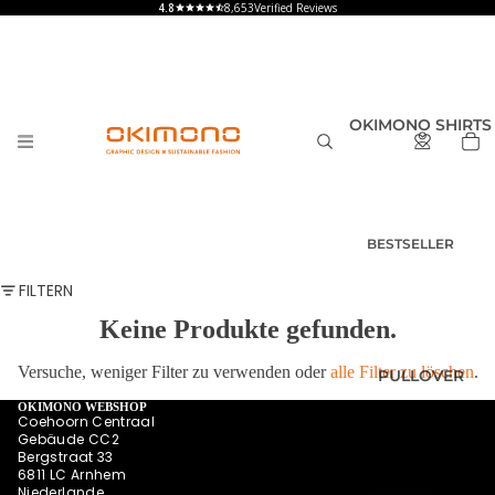
8,653
Verified Reviews
OKIMONO SHIRTS
BESTSELLER
T-SHIRTS
FILTERN
HERREN
Keine Produkte gefunden.
T-SHIRTS
DAMEN
Versuche, weniger Filter zu verwenden oder
alle Filter zu löschen
.
PULLOVER
T-SHIRTS
KINDER UND
OKIMONO WEBSHOP
Coehoorn Centraal
BABY
Gebäude CC2
Bergstraat 33
SHIRTS MIT
6811 LC Arnhem
RÜCKENPRINT
Niederlande
HOODIES