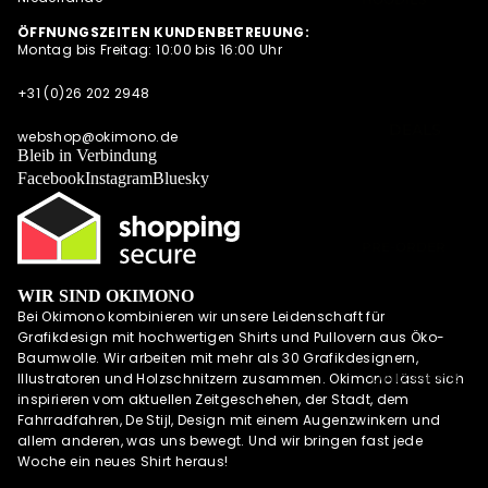
SUMMER
SWEATESHIRT
ÖFFNUNGSZEITEN KUNDENBETREUUNG:
SHIRTS
Montag bis Freitag: 10:00 bis 16:00 Uhr
S
POLOSHIRTS
JACKEN
+31 (0)26 202 2948
DIESE WOCHE
HOODIES MIT
NEU
DEALS
REISSVERSCHLU
webshop@okimono.de
PRE-ORDER
Bleib in Verbindung
SS
DEALS
Facebook
Instagram
Bluesky
LONGSLEEVES
AKTUELLE
TRENDS
PRE-ORDER
DEALS
WIR SIND OKIMONO
OKIMONO
Bei Okimono kombinieren wir unsere Leidenschaft für
MEMBERSHIP
Grafikdesign mit hochwertigen Shirts und Pullovern aus Öko-
LETZTE
Baumwolle. Wir arbeiten mit mehr als 30 Grafikdesignern,
GRÖSSEN SALE
UND MEHR
Illustratoren und Holzschnitzern zusammen. Okimono lässt sich
inspirieren vom aktuellen Zeitgeschehen, der Stadt, dem
WIE DER
Fahrradfahren, De Stijl, Design mit einem Augenzwinkern und
VATER SO DER
allem anderen, was uns bewegt. Und wir bringen fast jede
SOHN (M/V)
Woche ein neues Shirt heraus!
ABONNEMENT