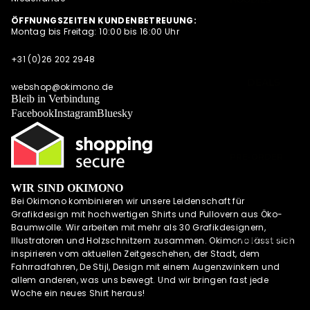
SUMMER
SWEATESHIRT
ÖFFNUNGSZEITEN KUNDENBETREUUNG:
SHIRTS
Montag bis Freitag: 10:00 bis 16:00 Uhr
S
POLOSHIRTS
JACKEN
+31 (0)26 202 2948
DIESE WOCHE
HOODIES MIT
NEU
DEALS
REISSVERSCHLU
webshop@okimono.de
PRE-ORDER
Bleib in Verbindung
SS
DEALS
Facebook
Instagram
Bluesky
LONGSLEEVES
AKTUELLE
TRENDS
PRE-ORDER
DEALS
WIR SIND OKIMONO
OKIMONO
Bei Okimono kombinieren wir unsere Leidenschaft für
MEMBERSHIP
Grafikdesign mit hochwertigen Shirts und Pullovern aus Öko-
LETZTE
Baumwolle. Wir arbeiten mit mehr als 30 Grafikdesignern,
GRÖSSEN SALE
UND MEHR
Illustratoren und Holzschnitzern zusammen. Okimono lässt sich
inspirieren vom aktuellen Zeitgeschehen, der Stadt, dem
WIE DER
Fahrradfahren, De Stijl, Design mit einem Augenzwinkern und
VATER SO DER
allem anderen, was uns bewegt. Und wir bringen fast jede
SOHN (M/V)
Woche ein neues Shirt heraus!
ABONNEMENT