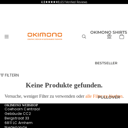
8,651
Verified Reviews
OKIMONO SHIRTS
BESTSELLER
T-SHIRTS
FILTERN
HERREN
Keine Produkte gefunden.
T-SHIRTS
DAMEN
Versuche, weniger Filter zu verwenden oder
alle Filter zu löschen
.
PULLOVER
T-SHIRTS
KINDER UND
OKIMONO WEBSHOP
Coehoorn Centraal
BABY
Gebäude CC2
Bergstraat 33
SHIRTS MIT
6811 LC Arnhem
RÜCKENPRINT
Niederlande
HOODIES