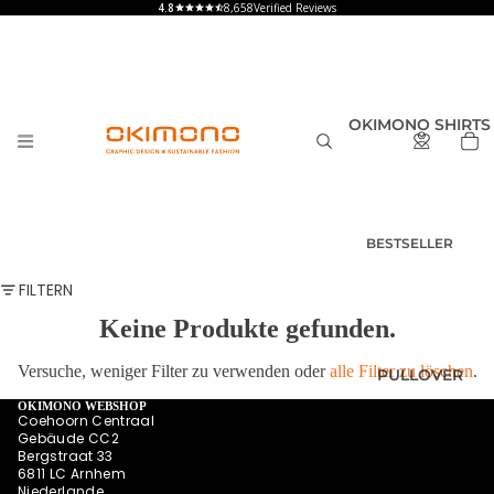
8,658
Verified Reviews
OKIMONO SHIRTS
BESTSELLER
T-SHIRTS
FILTERN
HERREN
Keine Produkte gefunden.
T-SHIRTS
DAMEN
Versuche, weniger Filter zu verwenden oder
alle Filter zu löschen
.
PULLOVER
T-SHIRTS
KINDER UND
OKIMONO WEBSHOP
Coehoorn Centraal
BABY
Gebäude CC2
Bergstraat 33
SHIRTS MIT
6811 LC Arnhem
RÜCKENPRINT
Niederlande
HOODIES