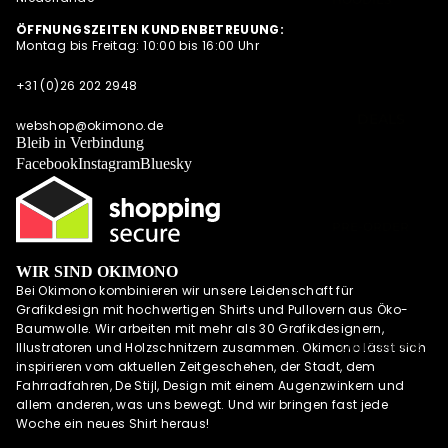
SUMMER
SWEATESHIRT
ÖFFNUNGSZEITEN KUNDENBETREUUNG:
SHIRTS
Montag bis Freitag: 10:00 bis 16:00 Uhr
S
POLOSHIRTS
JACKEN
+31 (0)26 202 2948
DIESE WOCHE
HOODIES MIT
NEU
DEALS
REISSVERSCHLU
webshop@okimono.de
PRE-ORDER
Bleib in Verbindung
SS
DEALS
Facebook
Instagram
Bluesky
LONGSLEEVES
AKTUELLE
TRENDS
PRE-ORDER
DEALS
WIR SIND OKIMONO
OKIMONO
Bei Okimono kombinieren wir unsere Leidenschaft für
MEMBERSHIP
Grafikdesign mit hochwertigen Shirts und Pullovern aus Öko-
LETZTE
Baumwolle. Wir arbeiten mit mehr als 30 Grafikdesignern,
GRÖSSEN SALE
UND MEHR
Illustratoren und Holzschnitzern zusammen. Okimono lässt sich
inspirieren vom aktuellen Zeitgeschehen, der Stadt, dem
WIE DER
Fahrradfahren, De Stijl, Design mit einem Augenzwinkern und
VATER SO DER
allem anderen, was uns bewegt. Und wir bringen fast jede
SOHN (M/V)
Woche ein neues Shirt heraus!
ABONNEMENT