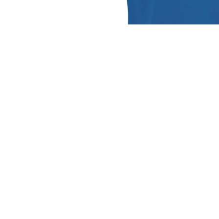
PRE-ORDER DEALS
OKIMONO MEMBERSHIP
LETZTE GRÖSSEN SALE
WIE DER VATER SO DER SOHN
(M/V)
Grafisch o
ABONNEMENTS
OKIMONO WEBSHOP
WIR SIND
Coehoorn Centraal