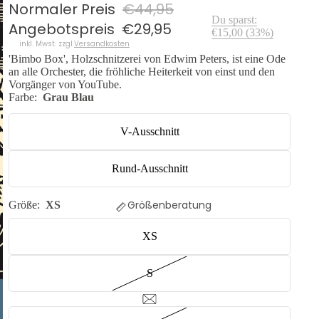
Normaler Preis
€44,95
Du sparst:
Angebotspreis
€29,95
€15,00
(
33
%)
inkl. Mwst. zzgl.
Versandkosten
'Bimbo Box', Holzschnitzerei von Edwim Peters, ist eine Ode
an alle Orchester, die fröhliche Heiterkeit von einst und den
Vorgänger von YouTube.
Farbe:
Grau Blau
V-Ausschnitt
Rund-Ausschnitt
Größenberatung
Größe:
XS
XS
S