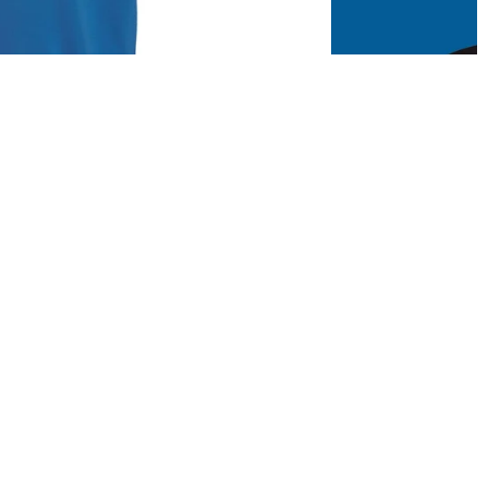
IN DEN WAR
Angebotspreis
€29,95
LEGEN
Normaler Preis
€44,95
Staredown
ntwerp Harriet Wansink
€44,95
 OKIMONO
WEITERE INFOS