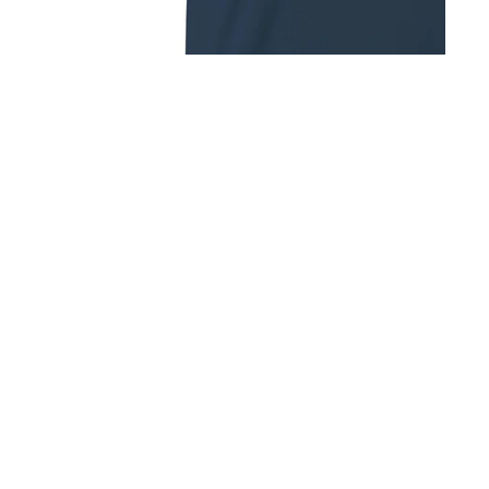
ENKORB
The Cycling Sevent
Grafisch ontwerp Harriet
€44,95
CUSTOMER SERVICE