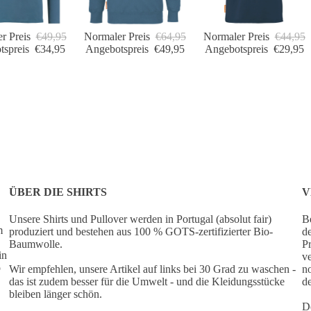
r Preis
€49,95
Normaler Preis
€64,95
Normaler Preis
€44,95
tspreis
€34,95
Angebotspreis
€49,95
Angebotspreis
€29,95
ÜBER DIE SHIRTS
V
Unsere Shirts und Pullover werden in Portugal (absolut fair)
Be
m
produziert und bestehen aus 100 % GOTS-zertifizierter Bio-
de
Baumwolle.
Pr
in
ve
o
Wir empfehlen, unsere Artikel auf links bei 30 Grad zu waschen -
no
das ist zudem besser für die Umwelt - und die Kleidungsstücke
de
bleiben länger schön.
De