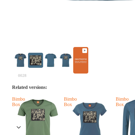
0028
Related versions:
Bimbo
Bimbo
Bimbo
Box
Box
Box