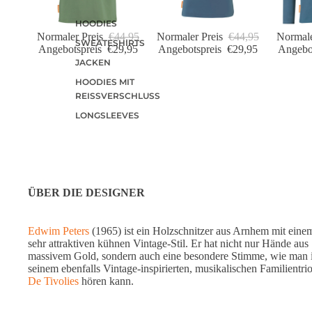
HOODIES
Normaler Preis
€44,95
Normaler Preis
€44,95
Normale
SWEATESHIRTS
Angebotspreis
€29,95
Angebotspreis
€29,95
Angebo
JACKEN
HOODIES MIT
REISSVERSCHLUSS
LONGSLEEVES
ÜBER DIE DESIGNER
Edwim Peters
(1965) ist ein Holzschnitzer aus Arnhem mit eine
sehr attraktiven kühnen Vintage-Stil. Er hat nicht nur Hände aus
massivem Gold, sondern auch eine besondere Stimme, wie man 
seinem ebenfalls Vintage-inspirierten, musikalischen Familientri
De Tivolies
hören kann.