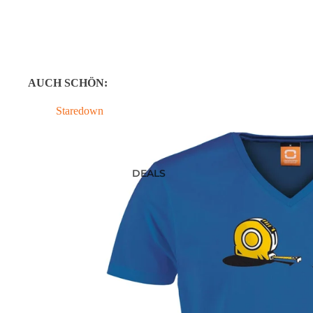
AUCH SCHÖN:
Staredown
DEALS