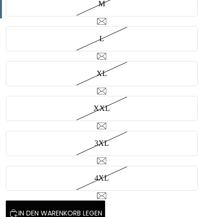
M
L
XL
XXL
3XL
4XL
IN DEN WARENKORB LEGEN