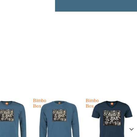
Bimbo
Bimbo
Box
Box