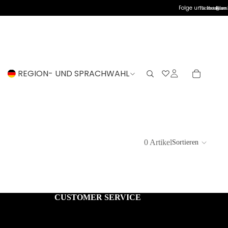
Folge uns:
Facebook
Instagram
Blues
REGION- UND SPRACHWAHL
0 Artikel
Sortieren
CUSTOMER SERVICE