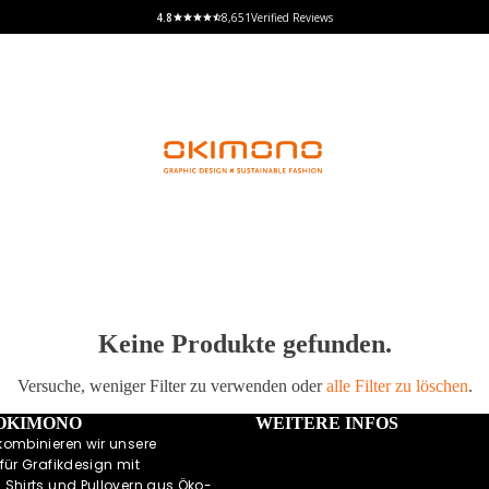
8,651
Verified Reviews
Keine Produkte gefunden.
Versuche, weniger Filter zu verwenden oder
alle Filter zu löschen
.
 OKIMONO
WEITERE INFOS
kombinieren wir unsere
für Grafikdesign mit
 Shirts und Pullovern aus Öko-