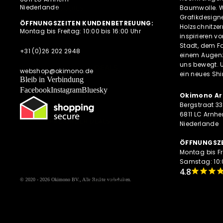
DIESE WOCHE NEU
Niederlande
Baumwolle. Wi
HOODIES
Grafikdesigne
PRE-ORDER DEALS
SWEATESHIRTS
ÖFFNUNGSZEITEN KUNDENBETREUUNG:
Holzschnitze
Montag bis Freitag: 10:00 bis 16:00 Uhr
AKTUELLE TRENDS
inspirieren v
JACKEN
Stadt, dem Fa
HOODIES MIT
+31 (0)26 202 2948
einem Augenz
REISSVERSCHLUSS
uns bewegt. 
DEALS
webshop@okimono.de
ein neues Shi
LONGSLEEVES
Bleib in Verbindung
Facebook
Instagram
Bluesky
Okimono Ar
Bergstraat 33
6811 LC Arnh
PRE-ORDER DEALS
Niederlande
OKIMONO MEMBERSHIP
ÖFFNUNGSZE
LETZTE GRÖSSEN SALE
Montag bis Fr
Samstag: 10:0
WIE DER VATER SO DER SOHN
(M/V)
UND MEHR
© 2020 - 2026
Okimono BV.
, Alle Rechte vorbehalten.
ABONNEMENTS
NEWSLETTER
ALLE ANGEBOTE AUF EINEN BLICK