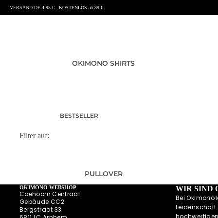
VERSAND DE 4,95 € - KOSTENLOS ab 89 €.
OKIMONO SHIRTS
BESTSELLER
T-SHIRTS HERREN
Filter auf:
T-SHIRTS DAMEN
T-SHIRTS KINDER UND
BABY
PULLOVER
SHIRTS MIT RÜCKENPRINT
OKIMONO WEBSHOP
WIR SIND
Coehoorn Centraal
SUMMER SHIRTS
Bei Okimono 
Gebäude CC2
Leidenschaft 
POLOSHIRTS
Bergstraat 33
hochwertigen
6811 LC Arnhem