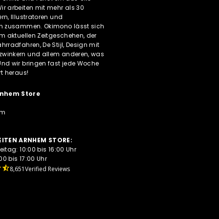
r arbeiten mit mehr als 30
rn, Illustratoren und
rn zusammen. Okimono lässt sich
om aktuellen Zeitgeschehen, der
hrradfahren, De Stijl, Design mit
winkern und allem anderen, was
Und wir bringen fast jede Woche
rt heraus!
nhem Store
em
ITEN ARNHEM STORE:
eitag: 10:00 bis 16:00 Uhr
0 bis 17:00 Uhr
8,651
Verified Reviews