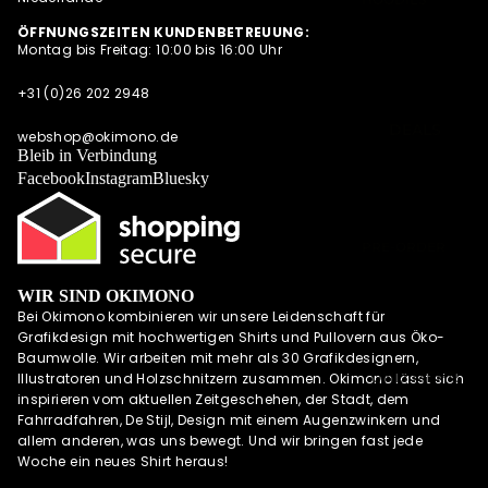
SUMMER
SWEATESHIRT
ÖFFNUNGSZEITEN KUNDENBETREUUNG:
SHIRTS
Montag bis Freitag: 10:00 bis 16:00 Uhr
S
POLOSHIRTS
JACKEN
+31 (0)26 202 2948
DIESE WOCHE
HOODIES MIT
NEU
DEALS
REISSVERSCHLU
webshop@okimono.de
PRE-ORDER
Bleib in Verbindung
SS
DEALS
Facebook
Instagram
Bluesky
LONGSLEEVES
AKTUELLE
TRENDS
PRE-ORDER
DEALS
WIR SIND OKIMONO
OKIMONO
Bei Okimono kombinieren wir unsere Leidenschaft für
MEMBERSHIP
Grafikdesign mit hochwertigen Shirts und Pullovern aus Öko-
LETZTE
Baumwolle. Wir arbeiten mit mehr als 30 Grafikdesignern,
GRÖSSEN SALE
UND MEHR
Illustratoren und Holzschnitzern zusammen. Okimono lässt sich
inspirieren vom aktuellen Zeitgeschehen, der Stadt, dem
WIE DER
Fahrradfahren, De Stijl, Design mit einem Augenzwinkern und
VATER SO DER
allem anderen, was uns bewegt. Und wir bringen fast jede
SOHN (M/V)
Woche ein neues Shirt heraus!
ABONNEMENT