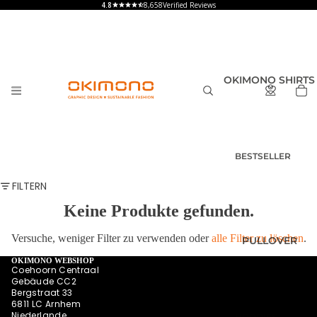
8,658
Verified Reviews
OKIMONO SHIRTS
BESTSELLER
T-SHIRTS
FILTERN
HERREN
Keine Produkte gefunden.
T-SHIRTS
DAMEN
Versuche, weniger Filter zu verwenden oder
alle Filter zu löschen
.
PULLOVER
T-SHIRTS
KINDER UND
OKIMONO WEBSHOP
Coehoorn Centraal
BABY
Gebäude CC2
Bergstraat 33
SHIRTS MIT
6811 LC Arnhem
RÜCKENPRINT
Niederlande
HOODIES