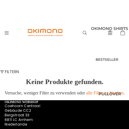
OKIMONO SHIRTS
BESTSELLER
T-SHIRTS
FILTERN
HERREN
Keine Produkte gefunden.
T-SHIRTS
DAMEN
Versuche, weniger Filter zu verwenden oder
alle Filter zu löschen
.
PULLOVER
T-SHIRTS
KINDER UND
OKIMONO WEBSHOP
Coehoorn Centraal
BABY
Gebäude CC2
Bergstraat 33
SHIRTS MIT
6811 LC Arnhem
RÜCKENPRINT
Niederlande
HOODIES
SUMMER