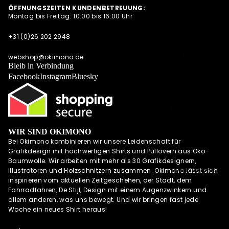
SWEATESHIRT
ÖFFNUNGSZEITEN KUNDENBETREUUNG:
SHIRTS
Montag bis Freitag: 10:00 bis 16:00 Uhr
S
POLOSHIRTS
JACKEN
+31 (0)26 202 2948
DIESE WOCHE
HOODIES MIT
NEU
DEALS
REISSVERSCHLU
webshop@okimono.de
PRE-ORDER
Bleib in Verbindung
SS
DEALS
Facebook
Instagram
Bluesky
LONGSLEEVES
AKTUELLE
TRENDS
PRE-ORDER
DEALS
WIR SIND OKIMONO
OKIMONO
Bei Okimono kombinieren wir unsere Leidenschaft für
MEMBERSHIP
Grafikdesign mit hochwertigen Shirts und Pullovern aus Öko-
LETZTE
Baumwolle. Wir arbeiten mit mehr als 30 Grafikdesignern,
GRÖSSEN SALE
UND MEHR
Illustratoren und Holzschnitzern zusammen. Okimono lässt sich
inspirieren vom aktuellen Zeitgeschehen, der Stadt, dem
WIE DER
Fahrradfahren, De Stijl, Design mit einem Augenzwinkern und
VATER SO DER
allem anderen, was uns bewegt. Und wir bringen fast jede
SOHN (M/V)
Woche ein neues Shirt heraus!
ABONNEMENT
ARTPRINTS,
S