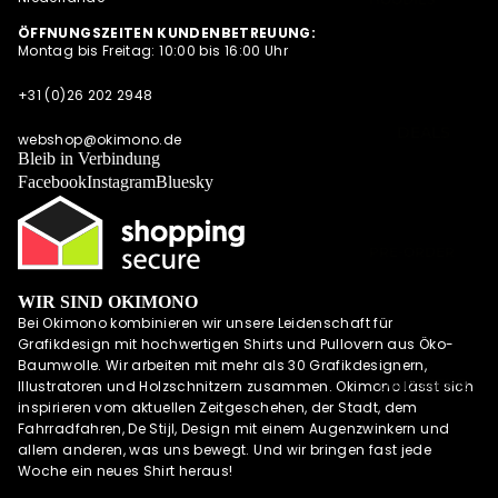
SUMMER
SWEATESHIRT
ÖFFNUNGSZEITEN KUNDENBETREUUNG:
SHIRTS
Montag bis Freitag: 10:00 bis 16:00 Uhr
S
POLOSHIRTS
JACKEN
+31 (0)26 202 2948
DIESE WOCHE
HOODIES MIT
NEU
DEALS
REISSVERSCHLU
webshop@okimono.de
PRE-ORDER
Bleib in Verbindung
SS
DEALS
Facebook
Instagram
Bluesky
LONGSLEEVES
AKTUELLE
TRENDS
PRE-ORDER
DEALS
WIR SIND OKIMONO
OKIMONO
Bei Okimono kombinieren wir unsere Leidenschaft für
MEMBERSHIP
Grafikdesign mit hochwertigen Shirts und Pullovern aus Öko-
LETZTE
Baumwolle. Wir arbeiten mit mehr als 30 Grafikdesignern,
GRÖSSEN SALE
UND MEHR
Illustratoren und Holzschnitzern zusammen. Okimono lässt sich
inspirieren vom aktuellen Zeitgeschehen, der Stadt, dem
WIE DER
Fahrradfahren, De Stijl, Design mit einem Augenzwinkern und
VATER SO DER
allem anderen, was uns bewegt. Und wir bringen fast jede
SOHN (M/V)
Woche ein neues Shirt heraus!
ABONNEMENT