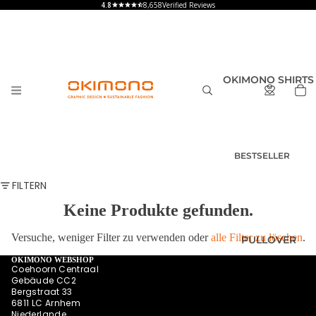
8,658
Verified Reviews
OKIMONO SHIRTS
BESTSELLER
T-SHIRTS
FILTERN
HERREN
Keine Produkte gefunden.
T-SHIRTS
DAMEN
Versuche, weniger Filter zu verwenden oder
alle Filter zu löschen
.
PULLOVER
T-SHIRTS
KINDER UND
OKIMONO WEBSHOP
Coehoorn Centraal
BABY
Gebäude CC2
Bergstraat 33
SHIRTS MIT
6811 LC Arnhem
RÜCKENPRINT
Niederlande
HOODIES