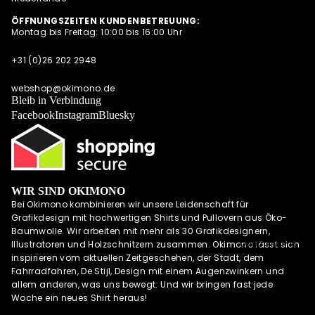
SUMMER
SWEATESHIRT
ÖFFNUNGSZEITEN KUNDENBETREUUNG:
SHIRTS
Montag bis Freitag: 10:00 bis 16:00 Uhr
S
POLOSHIRTS
JACKEN
+31 (0)26 202 2948
DIESE WOCHE
HOODIES MIT
NEU
DEALS
REISSVERSCHLU
webshop@okimono.de
PRE-ORDER
Bleib in Verbindung
SS
DEALS
Facebook
Instagram
Bluesky
LONGSLEEVES
AKTUELLE
TRENDS
PRE-ORDER
DEALS
WIR SIND OKIMONO
OKIMONO
Bei Okimono kombinieren wir unsere Leidenschaft für
MEMBERSHIP
Grafikdesign mit hochwertigen Shirts und Pullovern aus Öko-
LETZTE
Baumwolle. Wir arbeiten mit mehr als 30 Grafikdesignern,
GRÖSSEN SALE
UND MEHR
Illustratoren und Holzschnitzern zusammen. Okimono lässt sich
inspirieren vom aktuellen Zeitgeschehen, der Stadt, dem
WIE DER
Fahrradfahren, De Stijl, Design mit einem Augenzwinkern und
VATER SO DER
allem anderen, was uns bewegt. Und wir bringen fast jede
SOHN (M/V)
Woche ein neues Shirt heraus!
ABONNEMENT