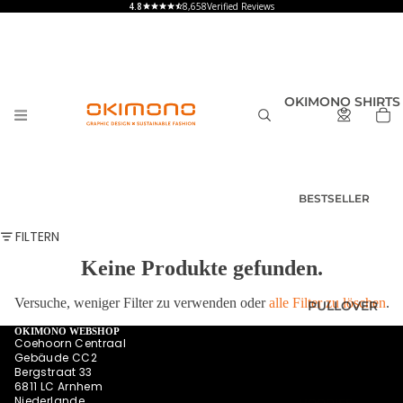
8,658
Verified Reviews
OKIMONO SHIRTS
BESTSELLER
T-SHIRTS
FILTERN
HERREN
Keine Produkte gefunden.
T-SHIRTS
DAMEN
Versuche, weniger Filter zu verwenden oder
alle Filter zu löschen
.
PULLOVER
T-SHIRTS
KINDER UND
OKIMONO WEBSHOP
Coehoorn Centraal
BABY
Gebäude CC2
Bergstraat 33
SHIRTS MIT
6811 LC Arnhem
RÜCKENPRINT
Niederlande
HOODIES