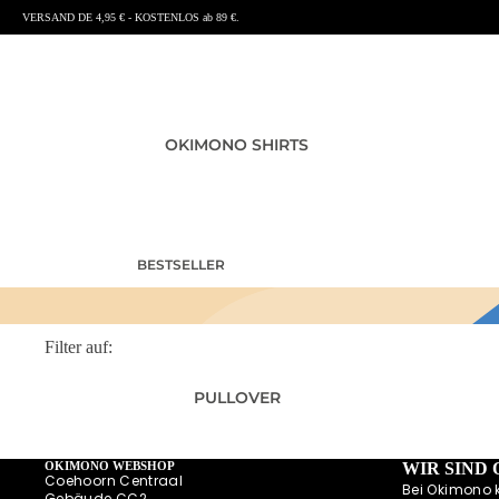
VERSAND DE 4,95 € - KOSTENLOS ab 89 €.
OKIMONO SHIRTS
BESTSELLER
T-SHIRTS HERREN
T-SHIRTS DAMEN
Filter auf:
T-SHIRTS KINDER UND
BABY
PULLOVER
SHIRTS MIT RÜCKENPRINT
SUMMER SHIRTS
OKIMONO WEBSHOP
WIR SIND
POLOSHIRTS
Coehoorn Centraal
Bei Okimono 
Gebäude CC2