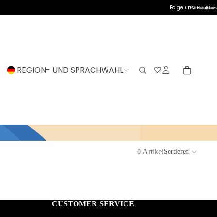
Folge uns:
Facebook
Instagram
Blues
REGION- UND SPRACHWAHL
0 Artikel
Sortieren
CUSTOMER SERVICE