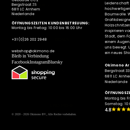
DIESE WOCHE NEU
Leidenschaft 
Bergstraat 33
HOODIES
hochwertigen
6811 LC Arnhem
PRE-ORDER DEALS
SWEATESHIRTS
Niederlande
Baumwolle. Wi
AKTUELLE TRENDS
Grafikdesigne
JACKEN
ÖFFNUNGSZEITEN KUNDENBETREUUNG:
Holzschnitze
Montag bis Freitag: 10:00 bis 16:00 Uhr
HOODIES MIT
inspirieren v
REISSVERSCHLUSS
Stadt, dem Fa
+31 (0)26 202 2948
DEALS
einem Augenz
LONGSLEEVES
uns bewegt. 
webshop@okimono.de
ein neues Shi
Bleib in Verbindung
Facebook
Instagram
Bluesky
Okimono Ar
Bergstraat 33
PRE-ORDER DEALS
6811 LC Arnh
OKIMONO MEMBERSHIP
Niederlande
LETZTE GRÖSSEN SALE
ÖFFNUNGSZE
WIE DER VATER SO DER SOHN
Montag bis Fr
(M/V)
Samstag: 10:0
UND MEHR
ABONNEMENTS
© 2020 - 2026
Okimono BV.
, Alle Rechte vorbehalten.
NEWSLETTER
ALLE ANGEBOTE AUF EINEN BLICK