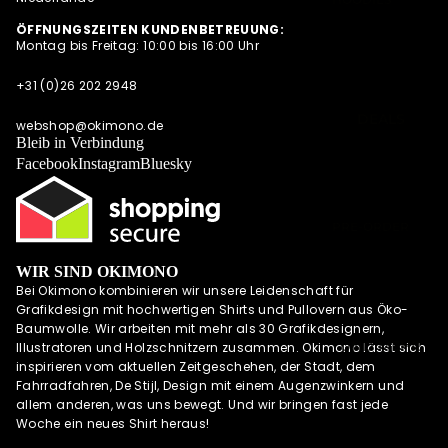
SUMMER
SWEATESHIRT
ÖFFNUNGSZEITEN KUNDENBETREUUNG:
SHIRTS
Montag bis Freitag: 10:00 bis 16:00 Uhr
S
POLOSHIRTS
JACKEN
+31 (0)26 202 2948
DIESE WOCHE
HOODIES MIT
NEU
DEALS
REISSVERSCHLU
webshop@okimono.de
PRE-ORDER
Bleib in Verbindung
SS
DEALS
Facebook
Instagram
Bluesky
LONGSLEEVES
AKTUELLE
TRENDS
PRE-ORDER
DEALS
WIR SIND OKIMONO
OKIMONO
Bei Okimono kombinieren wir unsere Leidenschaft für
MEMBERSHIP
Grafikdesign mit hochwertigen Shirts und Pullovern aus Öko-
LETZTE
Baumwolle. Wir arbeiten mit mehr als 30 Grafikdesignern,
GRÖSSEN SALE
UND MEHR
Illustratoren und Holzschnitzern zusammen. Okimono lässt sich
inspirieren vom aktuellen Zeitgeschehen, der Stadt, dem
WIE DER
Fahrradfahren, De Stijl, Design mit einem Augenzwinkern und
VATER SO DER
allem anderen, was uns bewegt. Und wir bringen fast jede
SOHN (M/V)
Woche ein neues Shirt heraus!
ABONNEMENT