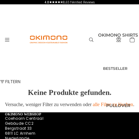
8,651
Verified Reviews
OKIMONO SHIRTS
BESTSELLER
T-SHIRTS
FILTERN
HERREN
Keine Produkte gefunden.
T-SHIRTS
DAMEN
Versuche, weniger Filter zu verwenden oder
alle Filter zu löschen
.
PULLOVER
T-SHIRTS
KINDER UND
OKIMONO WEBSHOP
Coehoorn Centraal
BABY
Gebäude CC2
Bergstraat 33
SHIRTS MIT
6811 LC Arnhem
RÜCKENPRINT
Niederlande
HOODIES