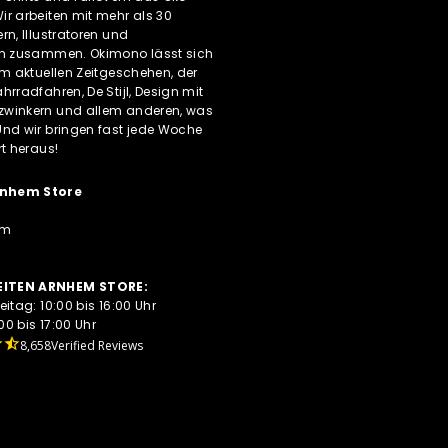
r arbeiten mit mehr als 30
rn, Illustratoren und
rn zusammen. Okimono lässt sich
om aktuellen Zeitgeschehen, der
hrradfahren, De Stijl, Design mit
winkern und allem anderen, was
Und wir bringen fast jede Woche
rt heraus!
nhem Store
em
ITEN ARNHEM STORE:
eitag: 10:00 bis 16:00 Uhr
0 bis 17:00 Uhr
8,658
Verified Reviews