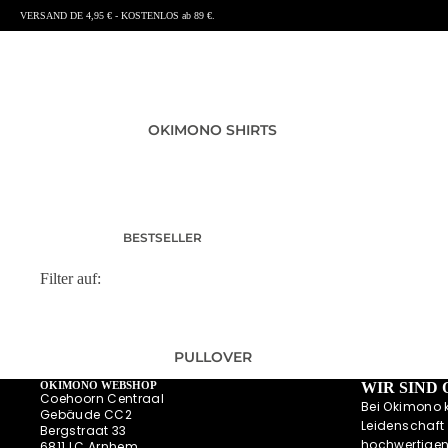
VERSAND DE 4,95 € - KOSTENLOS ab 89 €.
OKIMONO SHIRTS
BESTSELLER
T-SHIRTS HERREN
Filter auf:
T-SHIRTS DAMEN
T-SHIRTS KINDER UND
BABY
PULLOVER
SHIRTS MIT RÜCKENPRINT
OKIMONO WEBSHOP
WIR SIND
Coehoorn Centraal
SUMMER SHIRTS
Bei Okimono 
Gebäude CC2
Leidenschaft 
POLOSHIRTS
Bergstraat 33
hochwertigen
6811 LC Arnhem