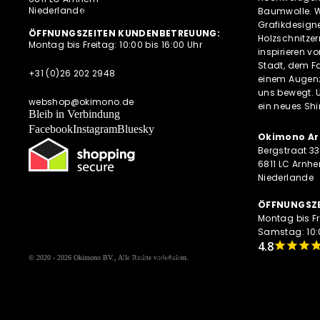
DIESE WOCHE NEU
Niederlande
Baumwolle. Wi
HOODIES
Grafikdesigne
PRE-ORDER DEALS
SWEATESHIRTS
ÖFFNUNGSZEITEN KUNDENBETREUUNG:
Holzschnitze
Montag bis Freitag: 10:00 bis 16:00 Uhr
AKTUELLE TRENDS
inspirieren v
JACKEN
Stadt, dem Fa
HOODIES MIT
+31 (0)26 202 2948
einem Augenz
REISSVERSCHLUSS
uns bewegt. 
DEALS
webshop@okimono.de
ein neues Shi
LONGSLEEVES
Bleib in Verbindung
Facebook
Instagram
Bluesky
Okimono Ar
Bergstraat 33
6811 LC Arnh
PRE-ORDER DEALS
Niederlande
OKIMONO MEMBERSHIP
ÖFFNUNGSZE
LETZTE GRÖSSEN SALE
Montag bis Fr
Samstag: 10:0
WIE DER VATER SO DER SOHN
(M/V)
UND MEHR
© 2020 - 2026
Okimono BV.
, Alle Rechte vorbehalten.
ABONNEMENTS
NEWSLETTER
ALLE ANGEBOTE AUF EINEN BLICK