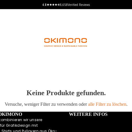
8,658
Verified Reviews
Keine Produkte gefunden.
Versuche, weniger Filter zu verwenden oder
alle Filter zu löschen
.
 OKIMONO
WEITERE INFOS
kombinieren wir unsere
für Grafikdesign mit
 Shirts und Pullovern aus Öko-