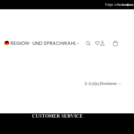
Folge uns:
Facebook
Instagram
Blues
REGION- UND SPRACHWAHL
0 Artikel
Sortieren
CUSTOMER SERVICE